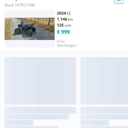
Quad, 10 PS (7 kW)
2024
EZ
1.146
km
125
ccm
€ 999
Privat
3863 Reingers