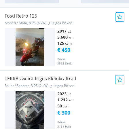
Fosti Retro 125
Moped / Mofa, 8 PS (6 kW), gültiges Pickerl
2017
EZ
5.680
km
125
ccm
€ 450
Privat
3552 Droß
TERRA zweirädriges Kleinkraftrad
Roller / Scooter, 3 PS (2 kW), gültiges Pickerl
2023
EZ
1.212
km
50
ccm
€ 300
Privat
3151 Hart