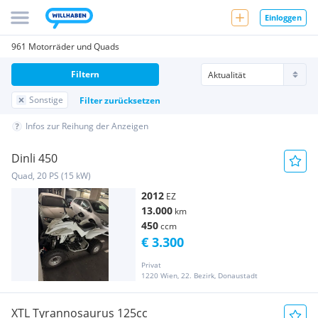
Einloggen
961 Motorräder und Quads
Filtern
Sonstige
Filter zurücksetzen
Infos zur Reihung der Anzeigen
Dinli 450
Quad, 20 PS (15 kW)
2012
EZ
13.000
km
450
ccm
€ 3.300
Privat
1220 Wien, 22. Bezirk, Donaustadt
XTL Tyrannosaurus 125cc