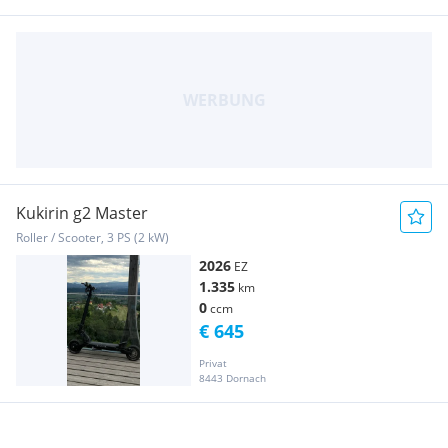
Kukirin g2 Master
Roller / Scooter, 3 PS (2 kW)
2026
EZ
1.335
km
0
ccm
€ 645
Privat
8443 Dornach