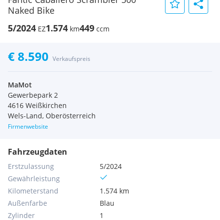
Naked Bike
5/2024
1.574
449
EZ
km
ccm
€ 8.590
Verkaufspreis
MaMot
Gewerbepark 2
4616 Weißkirchen
Wels-Land, Oberösterreich
Firmenwebsite
Fahrzeugdaten
Erstzulassung
5/2024
Gewährleistung
Kilometerstand
1.574 km
Außenfarbe
Blau
Zylinder
1