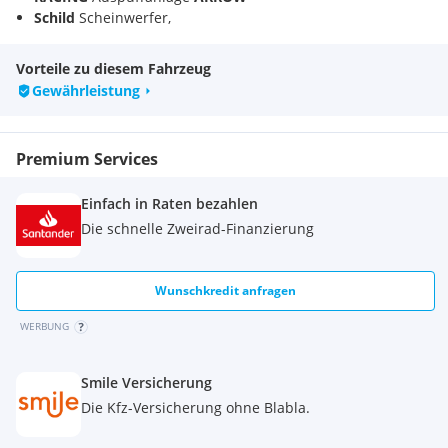
Schild
Scheinwerfer,
CNC gefräste
Kupplungs und Bremshebel
Vorteile zu diesem Fahrzeug
MaMot
- Mayer Motorrad
Gewährleistung
FANTIC & DUCATI & INDIAN
Weißkirchen an der Traun
Oberösterreich
Premium Services
Kurz nach der
Autobahnabfahrt
, Marchtrenk-Ost.
weiter Fragen... Wir
beraten
dich sehr gerne.
Einfach in Raten bezahlen
Probefahrt
mit Anmeldung möglich.
Die schnelle Zweirad-Finanzierung
Wunschkredit anfragen
WERBUNG
Smile Versicherung
Die Kfz-Versicherung ohne Blabla.