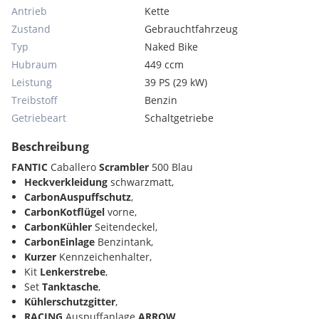
Antrieb
Kette
Zustand
Gebrauchtfahrzeug
Typ
Naked Bike
Hubraum
449 ccm
Leistung
39 PS (29 kW)
Treibstoff
Benzin
Getriebeart
Schaltgetriebe
Beschreibung
FANTIC
Caballero
Scrambler
500 Blau
Heckverkleidung
schwarzmatt,
CarbonAuspuffschutz
,
CarbonKotflügel
vorne,
CarbonKühler
Seitendeckel,
CarbonEinlage
Benzintank,
Kurzer
Kennzeichenhalter,
Kit
Lenkerstrebe
,
Set
Tanktasche
,
Kühlerschutzgitter
,
RACING
Auspuffanlage
ARROW