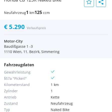
1
125
Neufahrzeug
km
ccm
€ 5.290
Verkaufspreis
Motor-City
Baudißgasse 1 -3
1110 Wien, 11. Bezirk, Simmering
Fahrzeugdaten
Gewährleistung
§57a "Pickerl"
Kilometerstand
1 km
Zylinder
1
Antrieb
Kette
Zustand
Neufahrzeug
Typ
Naked Bike