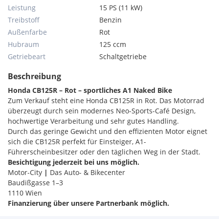
Leistung
15 PS (11 kW)
Treibstoff
Benzin
Außenfarbe
Rot
Hubraum
125 ccm
Getriebeart
Schaltgetriebe
Beschreibung
Honda CB125R – Rot – sportliches A1 Naked Bike
Zum Verkauf steht eine Honda CB125R in Rot. Das Motorrad
überzeugt durch sein modernes Neo-Sports-Café Design,
hochwertige Verarbeitung und sehr gutes Handling.
Durch das geringe Gewicht und den effizienten Motor eignet
sich die CB125R perfekt für Einsteiger, A1-
Führerscheinbesitzer oder den täglichen Weg in der Stadt.
Besichtigung jederzeit bei uns möglich.
Motor-City
|
Das Auto- & Bikecenter
Baudißgasse 1–3
1110 Wien
Finanzierung über unsere Partnerbank möglich.
Gerne beraten wir Sie persönlich zu diesem Modell sowie zu