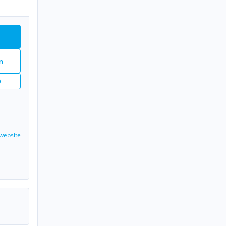
n
website