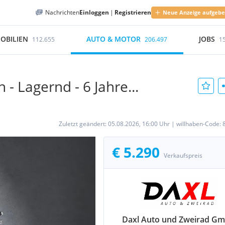
Nachrichten
Einloggen
|
Registrieren
Neue Anzeige aufgeb
OBILIEN
AUTO & MOTOR
JOBS
112.655
206.497
1
- Lagernd - 6 Jahre...
Zuletzt geändert:
05.08.2026, 16:00 Uhr
|
willhaben-Code:
€ 5.290
Verkaufspreis
Daxl Auto und Zweirad G