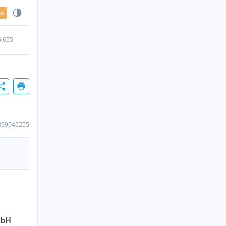
en
5.655
899945255
mbH