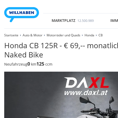
MARKTPLATZ
IMM
12.500.989
Startseite
Auto & Motor
Motorräder und Quads
Honda
CB
Honda CB 125R - € 69,-- monatlich 
Naked Bike
0
125
Neufahrzeug
km
ccm