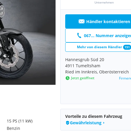
Unternehmen
Händler kontaktieren
067... Nummer anzeige
Mehr von diesem Händler
151
Hannesgrub Süd 20
4911 Tumeltsham
Ried im Innkreis, Oberösterreich
Jetzt geöffnet
Firmen
Vorteile zu diesem Fahrzeug
15 PS (11 kW)
Gewährleistung
Benzin