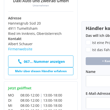
Daxl Auto und Zweirad GmbH
Unternehmen
Adresse
Hannesgrub Süd 20
Händler ko
4911 Tumeltsham
Ried im Innkreis, Oberösterreich
Das will ich ü
Kontakt
Ist eine P
Albert Schauer
Firmenwebsite
Ist das Fa
+ Ko
067... Nummer anzeigen
Mehr über diesen Händler erfahren
Name
Jetzt geöffnet
E-Mail-Adress
MO
08:00
-
12:00
|
13:00
-
18:00
DI
08:00
-
12:00
|
13:00
-
18:00
MI
08:00
-
12:00
|
13:00
-
18:00