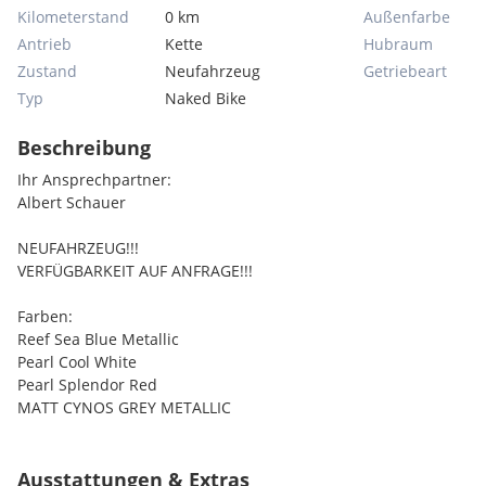
Kilometerstand
0 km
Außenfarbe
Antrieb
Kette
Hubraum
Zustand
Neufahrzeug
Getriebeart
Typ
Naked Bike
Beschreibung
Ihr Ansprechpartner:
Albert Schauer
NEUFAHRZEUG!!!
VERFÜGBARKEIT AUF ANFRAGE!!!
Farben:
Reef Sea Blue Metallic
Pearl Cool White
Pearl Splendor Red
MATT CYNOS GREY METALLIC
Finanzierungsbeispiel:
48x € 69,-- monatlich
Ausstattungen & Extras