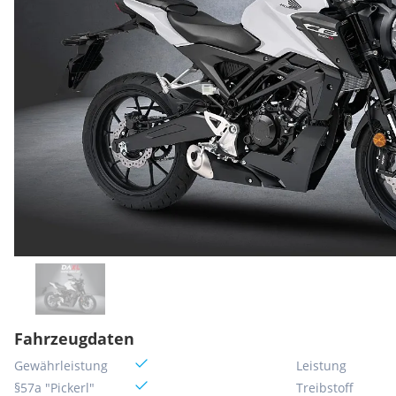
Fahrzeugdaten
Gewährleistung
Leistung
§57a "Pickerl"
Treibstoff