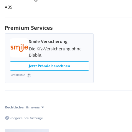
Anzahlung: € 1.400,--
ABS
Schlussrate: € 1.800,--
Individuelles Zubehör auf Anfrage!!!
Premium Services
Finanzierung auch ohne Anzahlung möglich.
Smile Versicherung
Zustellung auf Anfrage!!!
Die Kfz-Versicherung ohne
Blabla.
Gerne bieten wir Ihnen ein faires Angebot für Ihr Eintauschfah
Eintausch auch von PKW
Jetzt Prämie berechnen
WERBUNG
BARANKAUF VON GEBRAUCHTMOTORRÄDERN
Alle Angaben ohne Gewähr - Irrtümer, Schreibfehler und vorzeit
Rechtlicher Hinweis
Vorgereihte Anzeige