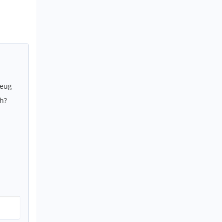
zeug
h?