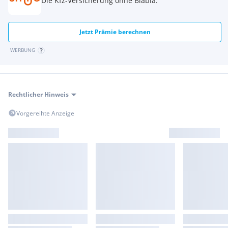
Die Kfz-Versicherung ohne Blabla.
Motor- und Chassis-Elektronik:
IMU-gesteuerte Traktionskontrolle für Offroad-Einsatz
Dreistufige Wheelie-Control, IMU-unterstützt
Jetzt Prämie berechnen
Vier Fahrmodi stehen zur Verfügung: Tour, Urban, Gravel
und Offroad
WERBUNG
Zwei User Modi zur individuellen Anpassung
Styling & Ausstattung:
Verkleidungsdesign optimiert den Windschutz
Rechtlicher Hinweis
Kompakter 5-fach höhenverstellbarer Windschild
24,8 Liter Kraftstofftank, Aluminiumeinsätze, Heckträger
Vorgereihte Anzeige
und Motorschutz
Tagfahrlicht mit Kurvenlicht
Tempomat, Heizgriffe und 12V-Steckdose
Multi-Information-Display (MID) mit 6,5-Zoll-TFT-
Touchscreen
Apple CarPlay und Android AutoTM erlauben die
Smartphone Nutzung über das MID
6 Jahre Honda Neufahrzeuggarantie
KONTAKT