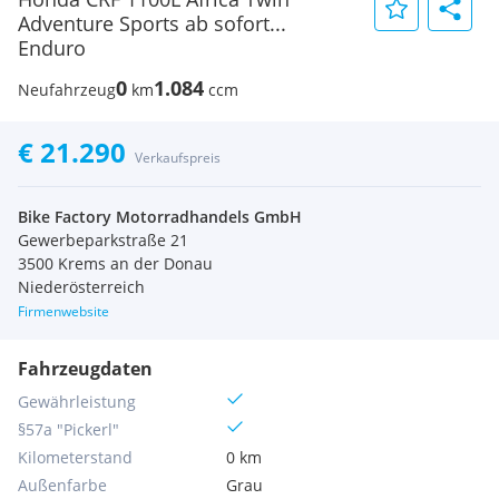
Adventure Sports ab sofort...
Enduro
0
1.084
Neufahrzeug
km
ccm
€ 21.290
Verkaufspreis
Bike Factory Motorradhandels GmbH
Gewerbeparkstraße 21
3500 Krems an der Donau
Niederösterreich
Firmenwebsite
Fahrzeugdaten
Gewährleistung
§57a "Pickerl"
Kilometerstand
0 km
Außenfarbe
Grau