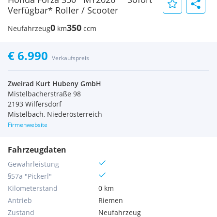
Verfügbar* Roller / Scooter
0
350
Neufahrzeug
km
ccm
€ 6.990
Verkaufspreis
Zweirad Kurt Hubeny GmbH
Mistelbacherstraße 98
2193 Wilfersdorf
Mistelbach, Niederösterreich
Firmenwebsite
Fahrzeugdaten
Gewährleistung
§57a "Pickerl"
Kilometerstand
0 km
Antrieb
Riemen
Zustand
Neufahrzeug