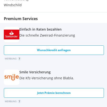
Extras:
Windschild
Inkl. Smart Topcase
Premium Services
Einfach in Raten bezahlen
Die schnelle Zweirad-Finanzierung
Wunschkredit anfragen
WERBUNG
Smile Versicherung
Die Kfz-Versicherung ohne Blabla.
Jetzt Prämie berechnen
WERBUNG