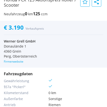
Scooter
0
125
Neufahrzeug
km
ccm
€ 3.190
Verkaufspreis
Werner Grell GmbH
Donaulände 1
4360 Grein
Perg, Oberösterreich
Firmenwebsite
Fahrzeugdaten
Gewährleistung
§57a "Pickerl"
Kilometerstand
0 km
Außenfarbe
Sonstige
Antrieb
Riemen