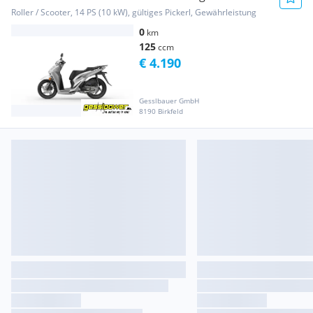
Roller / Scooter, 14 PS (10 kW), gültiges Pickerl, Gewährleistung
0
km
125
ccm
€ 4.190
Gesslbauer GmbH
8190 Birkfeld