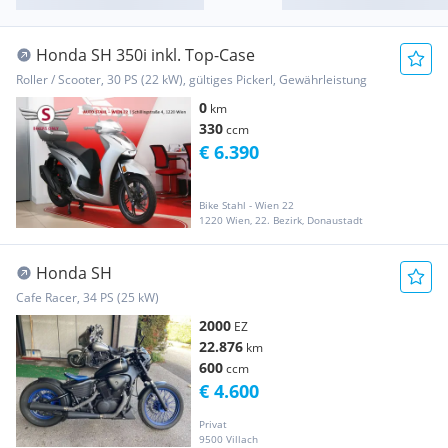
Honda SH 350i inkl. Top-Case
Roller / Scooter, 30 PS (22 kW), gültiges Pickerl, Gewährleistung
0
km
330
ccm
€ 6.390
Bike Stahl - Wien 22
1220 Wien, 22. Bezirk, Donaustadt
Honda SH
Cafe Racer, 34 PS (25 kW)
2000
EZ
22.876
km
600
ccm
€ 4.600
Privat
9500 Villach