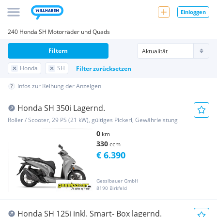
Einloggen
240 Honda SH Motorräder und Quads
Filtern
Honda
SH
Filter zurücksetzen
Infos zur Reihung der Anzeigen
Honda SH 350i Lagernd.
Roller / Scooter, 29 PS (21 kW), gültiges Pickerl, Gewährleistung
0
km
330
ccm
€ 6.390
Gesslbauer GmbH
8190 Birkfeld
Honda SH 125i inkl. Smart- Box lagernd.