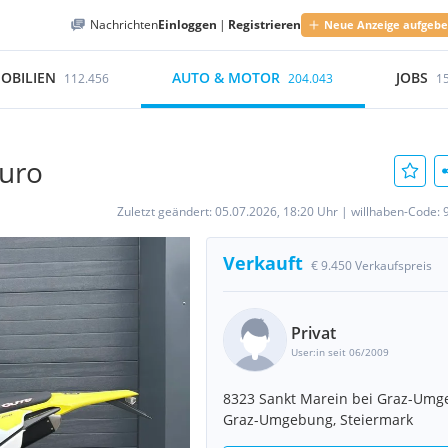
Nachrichten
Einloggen
|
Registrieren
Neue Anzeige aufgeb
OBILIEN
AUTO & MOTOR
JOBS
112.456
204.043
1
duro
Zuletzt geändert:
05.07.2026, 18:20 Uhr
|
willhaben-Code:
Verkauft
€ 9.450 Verkaufspreis
Privat
User:in seit 06/2009
8323 Sankt Marein bei Graz-Um
Graz-Umgebung, Steiermark