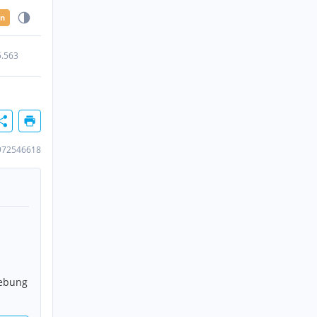
en
5.563
972546618
gebung