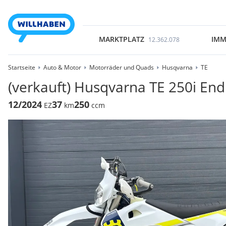
MARKTPLATZ
IMM
12.362.078
Startseite
Auto & Motor
Motorräder und Quads
Husqvarna
TE
(verkauft) Husqvarna TE 250i En
12/2024
37
250
EZ
km
ccm