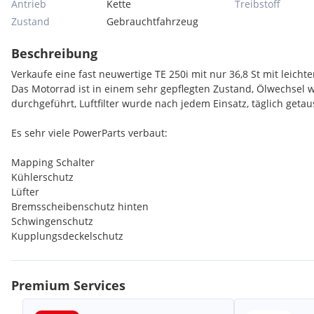
Antrieb
Kette
Treibstoff
Zustand
Gebrauchtfahrzeug
Beschreibung
Verkaufe eine fast neuwertige TE 250i mit nur 36,8 St mit leich
Das Motorrad ist in einem sehr gepflegten Zustand, Ölwechsel w
durchgeführt, Luftfilter wurde nach jedem Einsatz, täglich getau
Es sehr viele PowerParts verbaut:
Mapping Schalter
Kühlerschutz
Lüfter
Bremsscheibenschutz hinten
Schwingenschutz
Kupplungsdeckelschutz
Zündungsdeckelschutz
Rahmenschutz
TPI Schutz
Premium Services
Steckachseneinsatz vorne
Polisport Kupplungs- und Bremshebel - APT Unbreakable