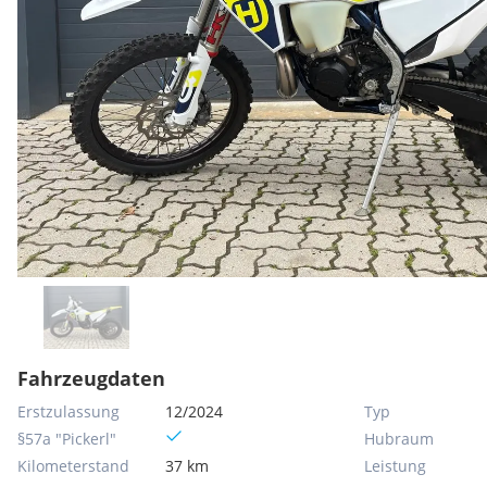
Fahrzeugdaten
Erstzulassung
12/2024
Typ
§57a "Pickerl"
Hubraum
Kilometerstand
37 km
Leistung