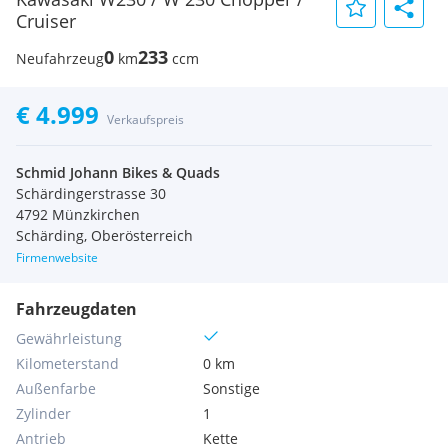
Cruiser
0
233
Neufahrzeug
km
ccm
€ 4.999
Verkaufspreis
Schmid Johann Bikes & Quads
Schärdingerstrasse 30
4792 Münzkirchen
Schärding, Oberösterreich
Firmenwebsite
Fahrzeugdaten
Gewährleistung
Kilometerstand
0 km
Außenfarbe
Sonstige
Zylinder
1
Antrieb
Kette