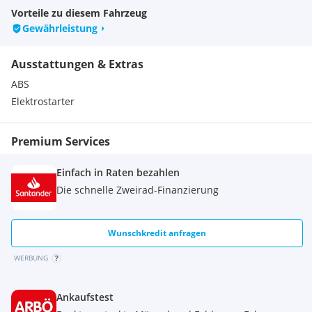
Vorteile zu diesem Fahrzeug
Gewährleistung
Highlights
Ausstattungen & Extras
Schmales Heck
ABS
6-Gang Schaltung
Elektrostarter
Uni-TrakHinterradfederung
SupernakedErgonomie
Kraftvoller Motor
Premium Services
Z SupernakedStyling
Volldigitale Instrumente
Einfach in Raten bezahlen
Stabiles Chassis
Die schnelle Zweirad-Finanzierung
Sportliche Federung
Sportliche Bremse mit ABS
Wunschkredit anfragen
WERBUNG
Warum bei Bike Factory kaufen
Ankaufstest
Offizieller Kawasaki Händler und autorisierte Kawasaki