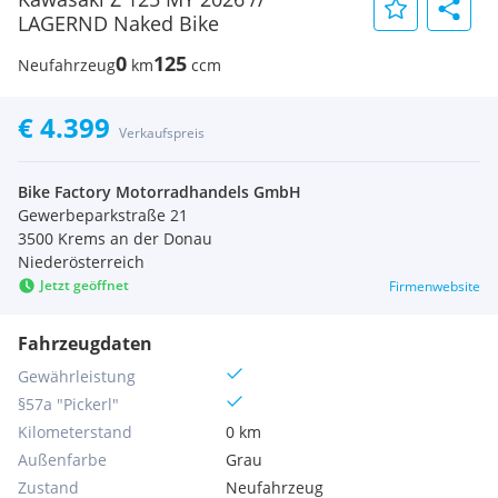
LAGERND Naked Bike
0
125
Neufahrzeug
km
ccm
€ 4.399
Verkaufspreis
Bike Factory Motorradhandels GmbH
Gewerbeparkstraße 21
3500 Krems an der Donau
Niederösterreich
Jetzt geöffnet
Firmenwebsite
Fahrzeugdaten
Gewährleistung
§57a "Pickerl"
Kilometerstand
0 km
Außenfarbe
Grau
Zustand
Neufahrzeug