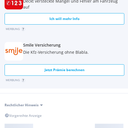
Werkstätte
Deckt versteckte Mängel und Fehler am Fahrzeug
Passende Versicherungsangebote direkt über uns
auf
Individuelle Finanzierungsangebote, auf dich
zugeschnitten
Ich will mehr Info
Rücknahme deiner Gebrauchten möglich
WERBUNG
Qualität und Service: professionelle Übergabe, ehrliche
Beratung, starke Werkstatt
Sehr große Auswahl im über 1000 m Showroom:
Smile Versicherung
anschauen, vergleichen, probesitzen
Die Kfz-Versicherung ohne Blabla.
Jetzt Prämie berechnen
Jetzt anfragen
WERBUNG
Schreib uns jetzt für Verfügbarkeit oder komm direkt im
Showroom vorbei.
Du erreichst uns auch
per WhatsApp unter
.
Rechtlicher Hinweis
Vorgereihte Anzeige
KONTAKT