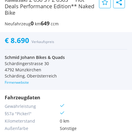
Deals Performance Edition** Naked
Bike
0
649
Neufahrzeug
km
ccm
€ 8.690
Verkaufspreis
Schmid Johann Bikes & Quads
Schärdingerstrasse 30
4792 Münzkirchen
Schärding, Oberösterreich
Firmenwebsite
Fahrzeugdaten
Gewährleistung
§57a "Pickerl"
Kilometerstand
0 km
Außenfarbe
Sonstige