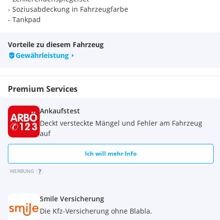
- Soziusabdeckung in Fahrzeugfarbe
- Tankpad
- Montage
- inklusive aller Originalteile
Vorteile zu diesem Fahrzeug
Gewährleistung
Optional zum Paket
- auf Wunsch A2-tauglich
- Quickshifter up
Premium Services
-
Lieferbare Farben
Ankaufstest
schwarz-grau, grün-grau, grau-schwarz-gold
Deckt versteckte Mängel und Fehler am Fahrzeug
Finanzierung
auf
Gerne bieten wir Ihnen verschiedene Finanzierungsvarianten
an wie z.B.: monatliche Rate mit oder ohne Anzahlung oder
Ich will mehr Info
Drittelfinanzierung - schnell und unbürokratisch!
WERBUNG
Gewährleistung & Garantie
4 Jahre Werksgarantie + 4 Jahre Road Assistance
Smile Versicherung
.
Die Kfz-Versicherung ohne Blabla.
Aktion