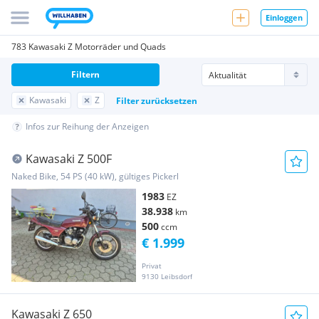
Einloggen
783 Kawasaki Z Motorräder und Quads
Filtern
Kawasaki
Z
Filter zurücksetzen
Infos zur Reihung der Anzeigen
Kawasaki Z 500F
Naked Bike, 54 PS (40 kW), gültiges Pickerl
1983
EZ
38.938
km
500
ccm
€ 1.999
Privat
9130 Leibsdorf
Kawasaki Z 650