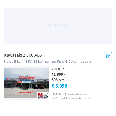
Kawasaki Z 800 ABS
Naked Bike, 113 PS (83 kW), gültiges Pickerl, Gewährleistung
2014
EZ
12.800
km
806
ccm
€ 6.990
ERRO MOTO Zweirad-Center
8295 Sankt Johann in der Haide