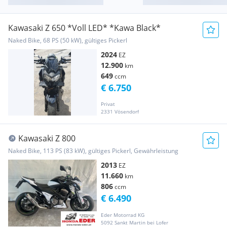
Kawasaki Z 650 *Voll LED* *Kawa Black*
Naked Bike, 68 PS (50 kW), gültiges Pickerl
2024
EZ
12.900
km
649
ccm
€ 6.750
Privat
2331 Vösendorf
Kawasaki Z 800
Naked Bike, 113 PS (83 kW), gültiges Pickerl, Gewährleistung
2013
EZ
11.660
km
806
ccm
€ 6.490
Eder Motorrad KG
5092 Sankt Martin bei Lofer