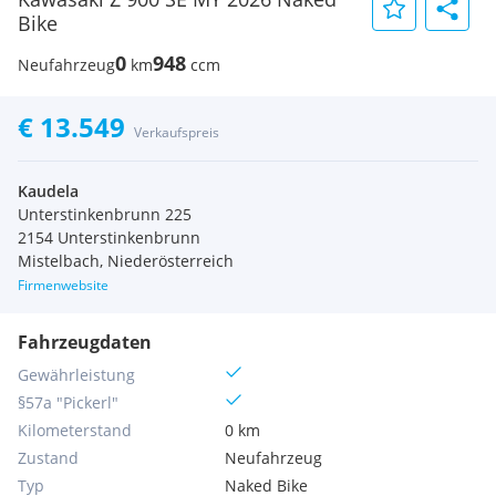
Bike
0
948
Neufahrzeug
km
ccm
€ 13.549
Verkaufspreis
Kaudela
Unterstinkenbrunn 225
2154 Unterstinkenbrunn
Mistelbach, Niederösterreich
Firmenwebsite
Fahrzeugdaten
Gewährleistung
§57a "Pickerl"
Kilometerstand
0 km
Zustand
Neufahrzeug
Typ
Naked Bike