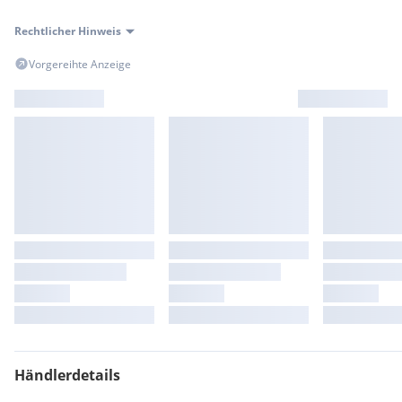
Finanzierungsangebot stehe ich Dir sehr gerne zu Verfügung!
Rechtlicher Hinweis
Horst Kaudela
Vorgereihte Anzeige
E-Mail:
Tel.: 02526/7263
Irrtümer, Änderungen, Eingabefehler und der
Zwischenverkauf sind vorbehalten.
Alle Angaben ohne Gewähr!
Extras:
Fahrmodi
Kurven-ABS
Ride by Wire
Schaltassistent mit Blipper
Sportfahrwerk
Tagfahrlicht LED
TFT-Display
Händlerdetails