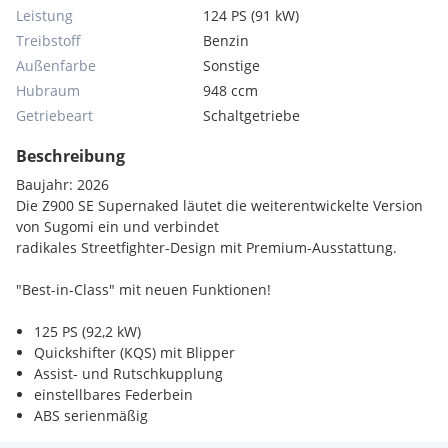
Leistung
124 PS (91 kW)
Treibstoff
Benzin
Außenfarbe
Sonstige
Hubraum
948 ccm
Getriebeart
Schaltgetriebe
Beschreibung
Baujahr: 2026
Die Z900 SE Supernaked läutet die weiterentwickelte Version
von Sugomi ein und verbindet
radikales Streetfighter-Design mit Premium-Ausstattung.
"Best-in-Class" mit neuen Funktionen!
125 PS (92,2 kW)
Quickshifter (KQS) mit Blipper
Assist- und Rutschkupplung
einstellbares Federbein
ABS serienmäßig
neues 5-Zoll TFT-Display mit Schräglagen-Anzeige