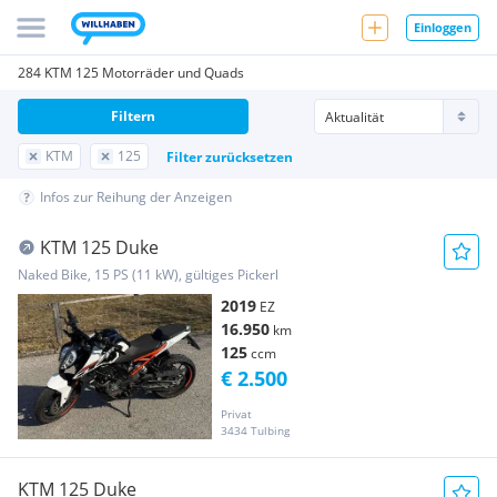
Einloggen
284 KTM 125 Motorräder und Quads
Filtern
KTM
125
Filter zurücksetzen
Infos zur Reihung der Anzeigen
KTM 125 Duke
Naked Bike, 15 PS (11 kW), gültiges Pickerl
2019
EZ
16.950
km
125
ccm
€ 2.500
Privat
3434 Tulbing
KTM 125 Duke