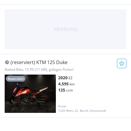
(reserviert) KTM 125 Duke
Naked Bike, 15 PS (11 kW), gültiges Pickerl
2020
EZ
Reserviert
4.595
km
125
ccm
Privat
1220 Wien, 22. Bezirk, Donaustadt