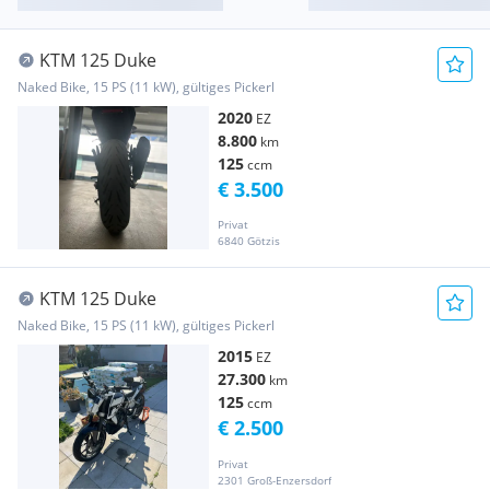
KTM 125 Duke
Naked Bike, 15 PS (11 kW), gültiges Pickerl
2020
EZ
8.800
km
125
ccm
€ 3.500
Privat
6840 Götzis
KTM 125 Duke
Naked Bike, 15 PS (11 kW), gültiges Pickerl
2015
EZ
27.300
km
125
ccm
€ 2.500
Privat
2301 Groß-Enzersdorf