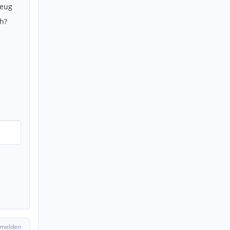
zeug
h?
 melden