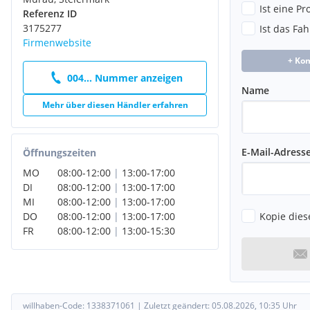
Ist eine P
Referenz ID
3175277
Ist das Fa
Firmenwebsite
+ Ko
004... Nummer anzeigen
Name
Mehr über diesen Händler erfahren
E-Mail-Adress
Öffnungszeiten
MO
08:00
-
12:00
|
13:00
-
17:00
DI
08:00
-
12:00
|
13:00
-
17:00
MI
08:00
-
12:00
|
13:00
-
17:00
Kopie dies
DO
08:00
-
12:00
|
13:00
-
17:00
FR
08:00
-
12:00
|
13:00
-
15:30
willhaben-Code:
1338371061
|
Zuletzt geändert:
05.08.2026, 10:35
Uhr