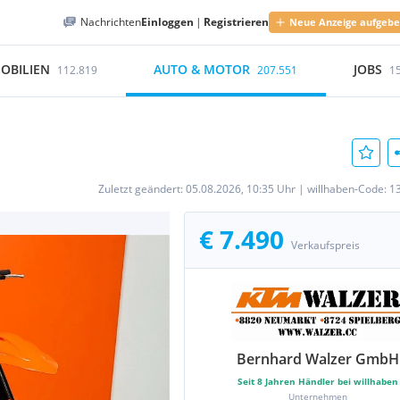
Nachrichten
Einloggen
|
Registrieren
Neue Anzeige aufgeb
OBILIEN
AUTO & MOTOR
JOBS
112.819
207.551
1
s
Zuletzt geändert:
05.08.2026, 10:35 Uhr
|
willhaben-Code:
1
€ 7.490
Verkaufspreis
Bernhard Walzer GmbH
Seit
8
Jahren Händler bei willhaben
Unternehmen