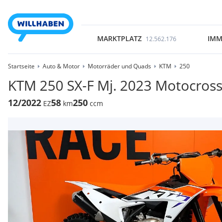
MARKTPLATZ
IMM
12.562.176
Startseite
Auto & Motor
Motorräder und Quads
KTM
250
KTM 250 SX-F Mj. 2023 Motocros
12/2022
58
250
EZ
km
ccm