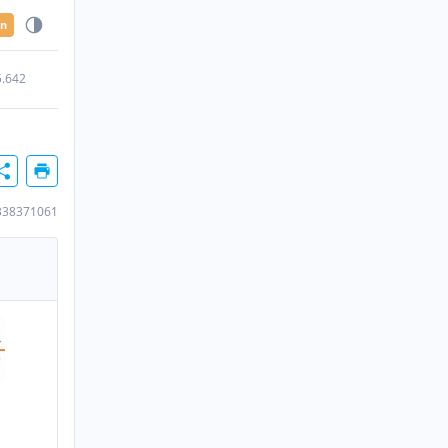
en
5.642
338371061