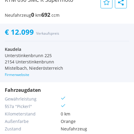
0
692
Neufahrzeug
km
ccm
€ 12.099
Verkaufspreis
Kaudela
Unterstinkenbrunn 225
2154 Unterstinkenbrunn
Mistelbach, Niederösterreich
Firmenwebsite
Fahrzeugdaten
Gewährleistung
§57a "Pickerl"
Kilometerstand
0 km
Außenfarbe
Orange
Zustand
Neufahrzeug