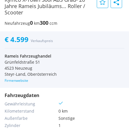
Jahre Rameis Jubiläums... Roller /
Scooter
0
300
Neufahrzeug
km
ccm
€ 4.599
Verkaufspreis
Rameis Fahrzeughandel
Grünfeldstraße 51
4523 Neuzeug
Steyr-Land, Oberösterreich
Firmenwebsite
Fahrzeugdaten
Gewährleistung
Kilometerstand
0 km
Außenfarbe
Sonstige
Zylinder
1