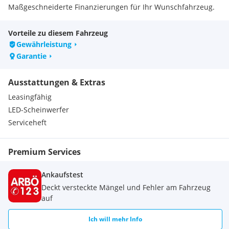
Maßgeschneiderte Finanzierungen für Ihr Wunschfahrzeug.
Wir tauschen auch PKW, Motorräder, ATV usw. ein und bieten
gerne einen Lieferservice an.
Vorteile zu diesem Fahrzeug
Die angegebenen Preise sind österreichische EURO-Preise
Gewährleistung
inkl. USt und ggf. inkl. NOVA.
Garantie
Nicht-österreichische Kunden kaufen bei uns NETTO (ohne
USt & NOVA) und führen nur die im Heimatstaat gültigen
Ausstattungen & Extras
Steuern ab.
Bitte vor einer Besichtigung kurz anrufen oder eine E-Mail
Leasingfähig
schreiben, um die Verfügbarkeit zu sichern.
LED-Scheinwerfer
Serviceheft
Premium Services
Ankaufstest
Deckt versteckte Mängel und Fehler am Fahrzeug
auf
Ich will mehr Info