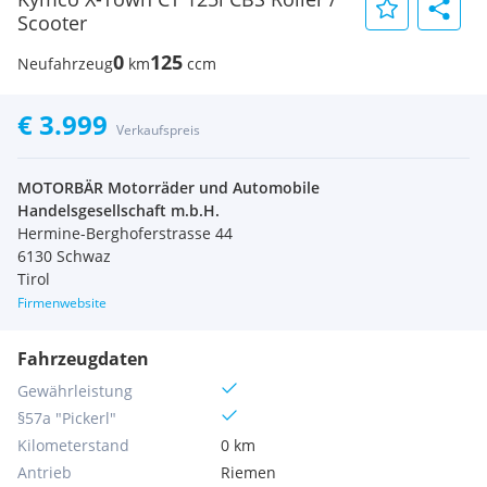
Scooter
0
125
Neufahrzeug
km
ccm
€ 3.999
Verkaufspreis
MOTORBÄR Motorräder und Automobile
Handelsgesellschaft m.b.H.
Hermine-Berghoferstrasse 44
6130 Schwaz
Tirol
Firmenwebsite
Fahrzeugdaten
Gewährleistung
§57a "Pickerl"
Kilometerstand
0 km
Antrieb
Riemen