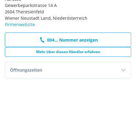
Auf euer kommen freut sich das Team von Quad Area!
Gewerbeparkstrasse 14 A
2604 Theresienfeld
Wiener Neustadt Land, Niederösterreich
Firmenwebsite
004... Nummer anzeigen
Mehr über diesen Händler erfahren
Öffnungszeiten