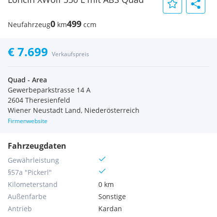
0
499
Neufahrzeug
km
ccm
€ 7.699
Verkaufspreis
Quad - Area
Gewerbeparkstrasse 14 A
2604 Theresienfeld
Wiener Neustadt Land, Niederösterreich
Firmenwebsite
Fahrzeugdaten
Gewährleistung
§57a "Pickerl"
Kilometerstand
0 km
Außenfarbe
Sonstige
Antrieb
Kardan