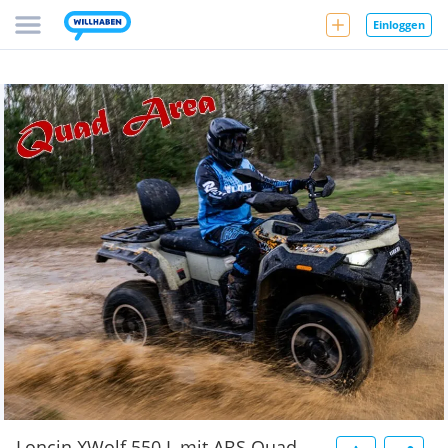
Einloggen
Loncin XWolf 550 L mit ABS Quad