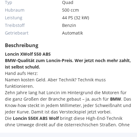
Typ
Quad
Hubraum
500 ccm
Leistung
44 PS (32 kW)
Treibstoff
Benzin
Getriebeart
Automatik
Beschreibung
Loncin XWolf 550 ABS
BMW-Qualität zum Loncin-Preis. Wer jetzt noch mehr zahlt,
ist selbst schuld.
Hand aufs Herz:
Namen kosten Geld. Aber Technik? Technik muss
funktionieren.
Zehn Jahre lang hat Loncin im Hintergrund die Motoren für
die ganz Großen der Branche gebaut – ja, auch für
BMW
. Das
Know-how steckt in jedem Millimeter, jeder Schweißnaht und
jeder Kurve. Damit ist das Versteckspiel jetzt vorbei.
Die
Loncin 550X ABS Wolf
bringt diese High-End-Technik
ohne Umwege direkt auf die österreichischen Straßen. Ohne
den unnötigen Marken-Aufschlag, aber mit der vollen Power