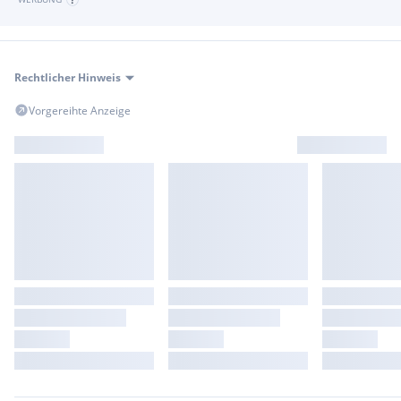
Bremse vorne: Scheibenbremse (hydraulisch)
Bremse hinten: Scheibenbremse (hydraulisch)
Feststellbremse: Ja
Federung vorne: Hydraulisch gedämpftes Federbein
Rechtlicher Hinweis
Federung hinten: Hydraulisch gedämpftes Federbein
Bereifung vorne: 25x8.00 R12
Vorgereihte Anzeige
Bereifung hinten: 25x10.00 R12
Felgen: Aluminium
Sitze: 2
Beleuchtung: LED
Instrumente: Digital
Tankinhalt (ca.): 21 l
Länge: 2.220 mm
Breite: 1.180 mm
Höhe: 1.320 mm
Radstand: 1.480 mm
Lenkerschloss: Ja
Handprotektoren: Ja
Rückenlehne: Ja
Gepäckträger: Vorne Hinten
Low & High, Untersetzung: Ja