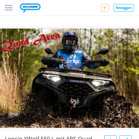
Einloggen
Loncin XWolf 550 L mit ABS Quad