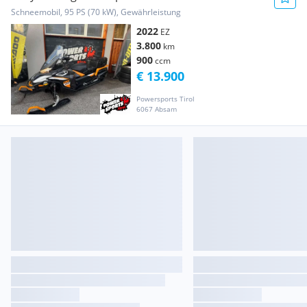
Schneemobil, 95 PS (70 kW), Gewährleistung
2022
EZ
3.800
km
900
ccm
€ 13.900
Powersports Tirol
6067 Absam