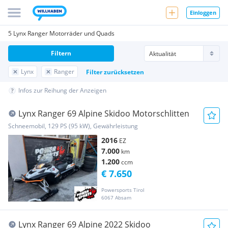
Einloggen
5 Lynx Ranger Motorräder und Quads
Filtern
Lynx
Ranger
Filter zurücksetzen
Infos zur Reihung der Anzeigen
Lynx Ranger 69 Alpine Skidoo Motorschlitten
Schneemobil, 129 PS (95 kW), Gewährleistung
2016
EZ
7.000
km
1.200
ccm
€ 7.650
Powersports Tirol
6067 Absam
Lynx Ranger 69 Alpine 2022 Skidoo