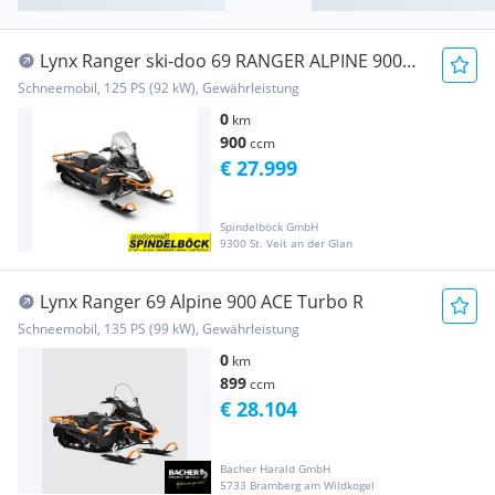
Lynx Ranger ski-doo 69 RANGER ALPINE 900
ACE Turbo
Schneemobil, 125 PS (92 kW), Gewährleistung
0
km
900
ccm
€ 27.999
Spindelböck GmbH
9300 St. Veit an der Glan
Lynx Ranger 69 Alpine 900 ACE Turbo R
Schneemobil, 135 PS (99 kW), Gewährleistung
0
km
899
ccm
€ 28.104
Bacher Harald GmbH
5733 Bramberg am Wildkogel