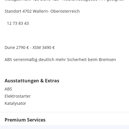
Standort 4702 Wallern- Oberösterreich
12 73 83 43
Dune 2790 € - XSM 3490 €
ABS serienmäßig deutlich mehr Sicherheit beim Bremsen
Gut kontrollierbare Leistung ideal für Einsteiger
Ausstattungen & Extras
Stabiles Fahrwerk & sichere Straßenlage
ABS
Zuverlässige Technik & geringe Wartungskosten
Elektrostarter
Katalysator
Niedriger Verbrauch günstig im Unterhalt
Premium Services
Geeignet für A1-Führerschein / Code 111