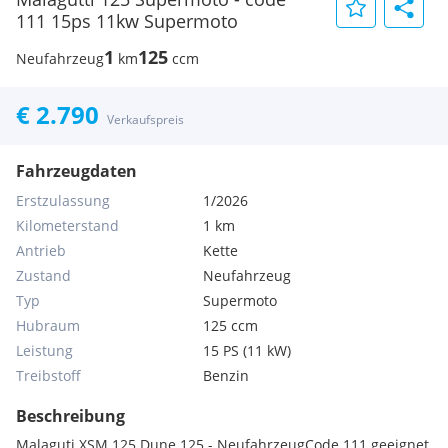
111 15ps 11kw Supermoto
1
125
Neufahrzeug
km
ccm
€ 2.790
Verkaufspreis
Fahrzeugdaten
Erstzulassung
1/2026
Kilometerstand
1 km
Antrieb
Kette
Zustand
Neufahrzeug
Typ
Supermoto
Hubraum
125 ccm
Leistung
15 PS (11 kW)
Treibstoff
Benzin
Beschreibung
Malaguti XSM 125 Dune 125 - NeufahrzeugCode 111 geeignet