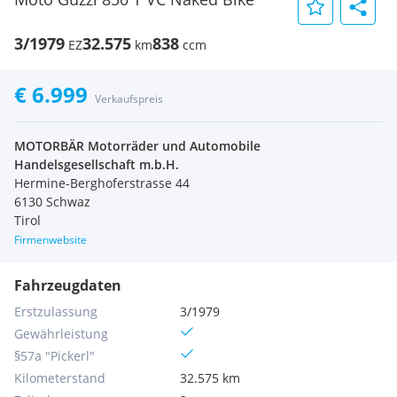
3/1979
32.575
838
EZ
km
ccm
€ 6.999
Verkaufspreis
MOTORBÄR Motorräder und Automobile
Handelsgesellschaft m.b.H.
Hermine-Berghoferstrasse 44
6130 Schwaz
Tirol
Firmenwebsite
Fahrzeugdaten
Erstzulassung
3/1979
Gewährleistung
§57a "Pickerl"
Kilometerstand
32.575 km