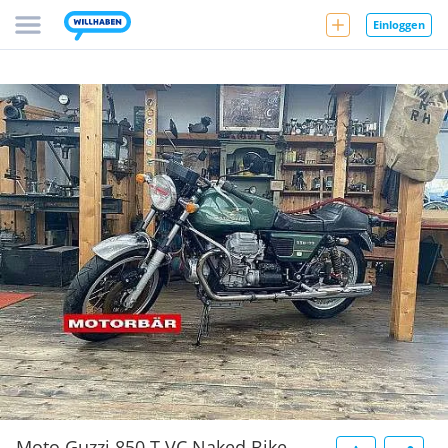
Einloggen
Moto Guzzi 850 T VC Naked Bike