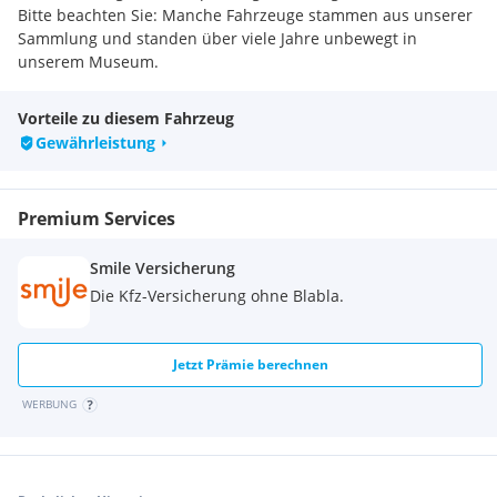
Bitte beachten Sie: Manche Fahrzeuge stammen aus unserer
Sammlung und standen über viele Jahre unbewegt in
unserem Museum.
Da der Zustand jedes einzelnen Fahrzeugs individuell ist,
bitten wir Sie, uns telefonisch zu kontaktieren. Gemeinsam
Vorteile zu diesem Fahrzeug
können wir dann den aktuellen Zustand des von Ihnen
Gewährleistung
geöffneten Fahrzeugs besprechen und vor Ort ansehen.
Einige Fahrzeuge sind grundsätzlich fahrbereit – dies klären
wir gerne individuell im Gespräch.
Premium Services
Smile Versicherung
Die Kfz-Versicherung ohne Blabla.
Jetzt Prämie berechnen
WERBUNG