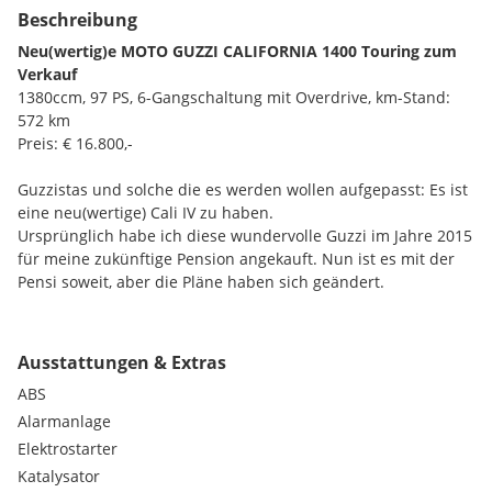
Beschreibung
Neu(wertig)e MOTO GUZZI CALIFORNIA 1400 Touring zum
Verkauf
1380ccm, 97 PS, 6-Gangschaltung mit Overdrive, km-Stand:
572 km
Preis: € 16.800,-
Guzzistas und solche die es werden wollen aufgepasst: Es ist
eine neu(wertige) Cali IV zu haben.
Ursprünglich habe ich diese wundervolle Guzzi im Jahre 2015
für meine zukünftige Pension angekauft. Nun ist es mit der
Pensi soweit, aber die Pläne haben sich geändert.
Diese California hat für ein Werbefotoshooting eine
Sonderlackierung mit Blattgold verpasst bekommen und ist
Ausstattungen & Extras
somit einzigartig. Der Wert wurde mir mit € 5.000,- mitgeteilt,
ABS
aber irgendeine Lackierung muss sie ja haben, - zählt daher
nicht.
Alarmanlage
Elektrostarter
Zusätzlich habe ich das Top-Case mit Rückenlehne
Katalysator
angeschafft, sowie hinten auch Trittbretter und die sehr