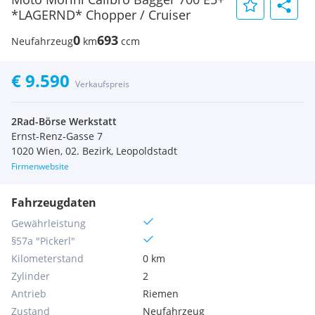
*LAGERND* Chopper / Cruiser
0
693
Neufahrzeug
km
ccm
€ 9.590
Verkaufspreis
2Rad-Börse Werkstatt
Ernst-Renz-Gasse 7
1020 Wien, 02. Bezirk, Leopoldstadt
Firmenwebsite
Fahrzeugdaten
Gewährleistung
§57a "Pickerl"
Kilometerstand
0 km
Zylinder
2
Antrieb
Riemen
Zustand
Neufahrzeug