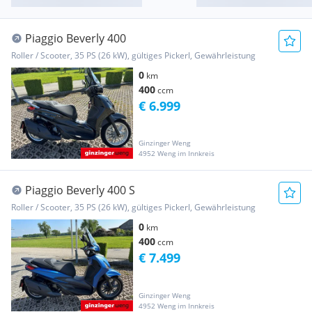
Piaggio Beverly 400
Roller / Scooter, 35 PS (26 kW), gültiges Pickerl, Gewährleistung
0
km
400
ccm
€ 6.999
Ginzinger Weng
4952 Weng im Innkreis
Piaggio Beverly 400 S
Roller / Scooter, 35 PS (26 kW), gültiges Pickerl, Gewährleistung
0
km
400
ccm
€ 7.499
Ginzinger Weng
4952 Weng im Innkreis