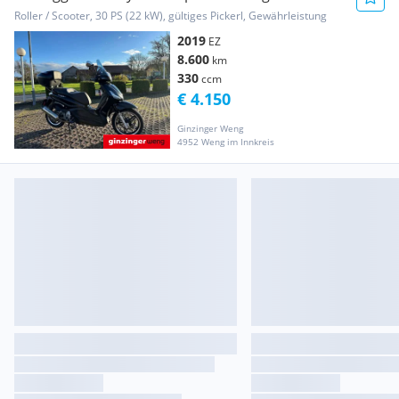
Sportauspuff
Roller / Scooter, 30 PS (22 kW), gültiges Pickerl, Gewährleistung
2019
EZ
8.600
km
330
ccm
€ 4.150
Ginzinger Weng
4952 Weng im Innkreis