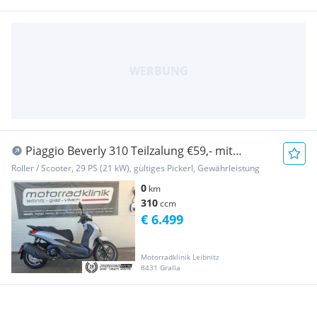
Piaggio Beverly 310 Teilzalung €59,- mit
Garantie Modell S
Roller / Scooter, 29 PS (21 kW), gültiges Pickerl, Gewährleistung
0
km
310
ccm
€ 6.499
Motorradklinik Leibnitz
8431 Gralla