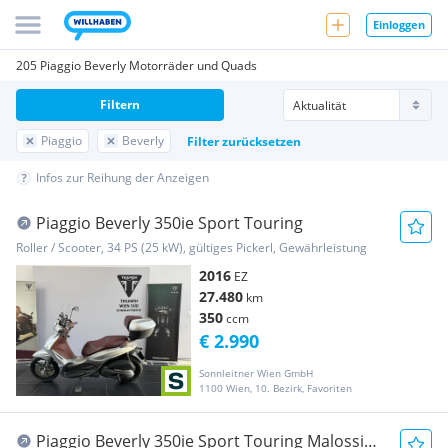
Einloggen
205 Piaggio Beverly Motorräder und Quads
Filtern
Piaggio
Beverly
Filter zurücksetzen
Infos zur Reihung der Anzeigen
Piaggio Beverly 350ie Sport Touring
Roller / Scooter, 34 PS (25 kW), gültiges Pickerl, Gewährleistung
2016
EZ
27.480
km
350
ccm
€ 2.990
Sonnleitner Wien GmbH
1100 Wien, 10. Bezirk, Favoriten
Piaggio Beverly 350ie Sport Touring Malossi