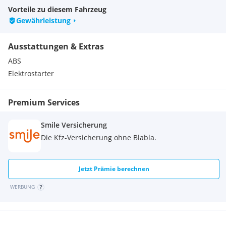
Finanzierungsangebot auch ohne Anzahlung mit monatlicher
Vorteile zu diesem Fahrzeug
Rate oder1/2 oder 1/3 Finanzierung, kein Kasko nötig.
Gewährleistung
Zustellung möglich.
Wir haben ständig 100 Gebrauchtbikes in Leibnitz u. der
Ausstattungen & Extras
Filiale Villach lagernd alle Motorräder unter
FAHRZEUGSTANDORT KANN LEIBNITZ ODER VILLACH
ABS
SEIN,BITTE ANFRAGEN!
Elektrostarter
Premium Services
Smile Versicherung
Die Kfz-Versicherung ohne Blabla.
Jetzt Prämie berechnen
WERBUNG