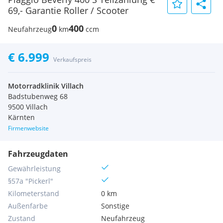
69,- Garantie Roller / Scooter
0
400
Neufahrzeug
km
ccm
€ 6.999
Verkaufspreis
Motorradklinik Villach
Badstubenweg 68
9500 Villach
Kärnten
Firmenwebsite
Fahrzeugdaten
Gewährleistung
§57a "Pickerl"
Kilometerstand
0 km
Außenfarbe
Sonstige
Zustand
Neufahrzeug