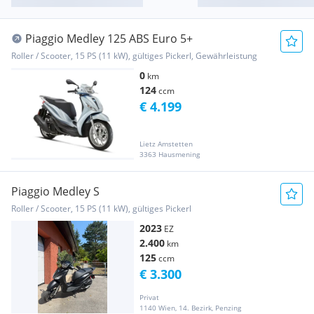
Piaggio Medley 125 ABS Euro 5+
Roller / Scooter, 15 PS (11 kW), gültiges Pickerl, Gewährleistung
0
km
124
ccm
€ 4.199
Lietz Amstetten
3363 Hausmening
Piaggio Medley S
Roller / Scooter, 15 PS (11 kW), gültiges Pickerl
2023
EZ
2.400
km
125
ccm
€ 3.300
Privat
1140 Wien, 14. Bezirk, Penzing