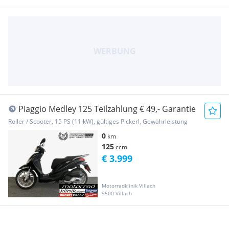
Piaggio Medley 125 Teilzahlung € 49,- Garantie
Roller / Scooter, 15 PS (11 kW), gültiges Pickerl, Gewährleistung
0
km
125
ccm
€ 3.999
Motorradklinik Villach
9500 Villach