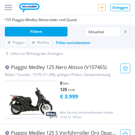
Einloggen
155 Piaggio Medley Motorräder und Quads
Filtern
Piaggio
Medley
Filter zurücksetzen
Infos zur Reihung der Anzeigen
Piaggio Medley 125 Nero Abisso (V107465)
Roller / Scooter, 15 PS (11 kW), gültiges Pickerl, Gewährleistung
0
km
125
ccm
€ 3.999
Bike Factory Motorradhandels GmbH
3104 St. Pölten
Piaggio Medley 125 S Vorführroller Oro Opaco