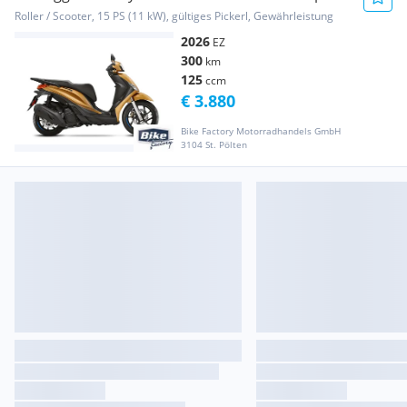
(V107967)
Roller / Scooter, 15 PS (11 kW), gültiges Pickerl, Gewährleistung
2026
EZ
300
km
125
ccm
€ 3.880
Bike Factory Motorradhandels GmbH
3104 St. Pölten