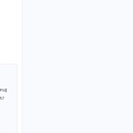
zeug
h?