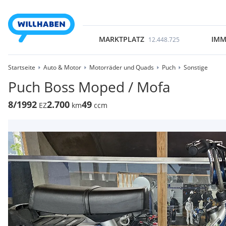
MARKTPLATZ
IMM
12.448.725
Startseite
Auto & Motor
Motorräder und Quads
Puch
Sonstige
Puch Boss Moped / Mofa
8/1992
2.700
49
EZ
km
ccm