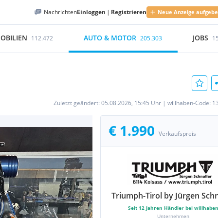
Nachrichten
Einloggen
|
Registrieren
Neue Anzeige aufgeb
OBILIEN
AUTO & MOTOR
JOBS
112.472
205.303
1
Zuletzt geändert:
05.08.2026, 15:45 Uhr
|
willhaben-Code:
1
€ 1.990
Verkaufspreis
Triumph-Tirol by Jürgen Schn
Seit
12
Jahren Händler bei willhabe
Unternehmen