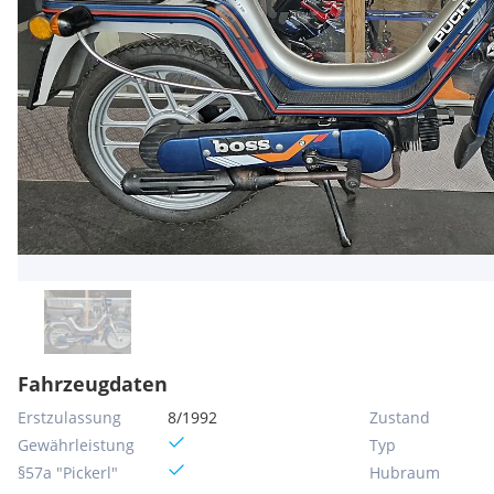
Fahrzeugdaten
Erstzulassung
8/1992
Zustand
Gewährleistung
Typ
§57a "Pickerl"
Hubraum