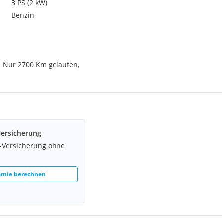
3 PS (2 kW)
Benzin
 Nur 2700 Km gelaufen,
Versicherung
z-Versicherung ohne
rämie berechnen