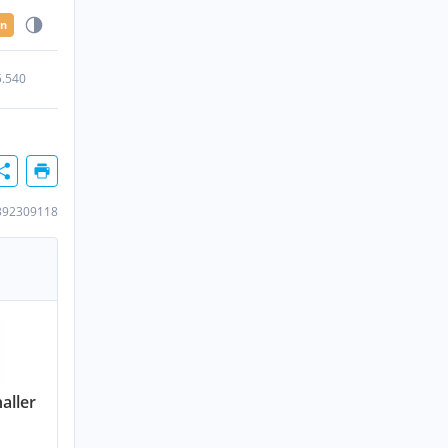
en
5.540
392309118
aller
n