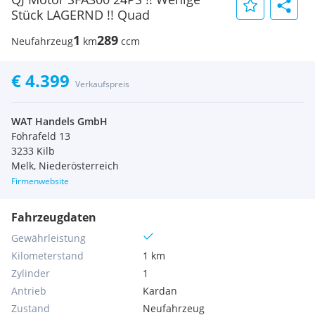
Stück LAGERND !! Quad
1
289
Neufahrzeug
km
ccm
€ 4.399
Verkaufspreis
WAT Handels GmbH
Fohrafeld 13
3233 Kilb
Melk, Niederösterreich
Firmenwebsite
Fahrzeugdaten
Gewährleistung
Kilometerstand
1 km
Zylinder
1
Antrieb
Kardan
Zustand
Neufahrzeug