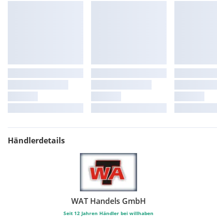
Hauseigenen Teststrecke möglich!
Kontaktdaten:
Firma WAT Handels GmbH
Fohrafeld 13
A-3233 Kilb/NÖ
*0*6*6*4* *4*2*1*1*9*7*9*
+++++++++++++++++++++++++++++++++
Händlerdetails
WAT Handels GmbH
Seit
12
Jahren Händler bei willhaben