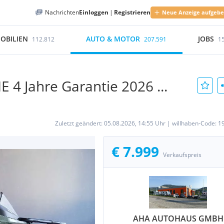
Nachrichten
Einloggen
|
Registrieren
Neue Anzeige aufgeb
OBILIEN
AUTO & MOTOR
JOBS
112.812
207.591
1
4 Jahre Garantie 2026 ...
Zuletzt geändert:
05.08.2026, 14:55 Uhr
|
willhaben-Code:
1
€ 7.999
Verkaufspreis
AHA AUTOHAUS GMBH