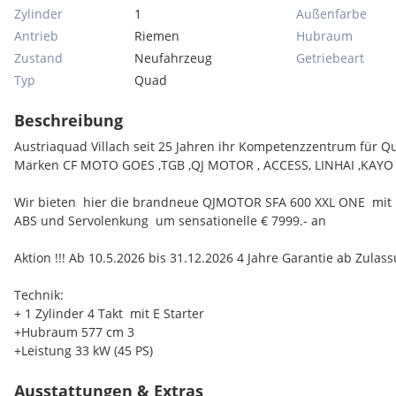
Zylinder
1
Außenfarbe
Antrieb
Riemen
Hubraum
Zustand
Neufahrzeug
Getriebeart
Typ
Quad
Beschreibung
Austriaquad Villach seit 25 Jahren ihr Kompetenzzentrum für 
Marken CF MOTO GOES ,TGB ,QJ MOTOR , ACCESS, LINHAI ,KAYO 
Wir bieten hier die brandneue QJMOTOR SFA 600 XXL ONE mit
ABS und Servolenkung um sensationelle € 7999.- an
Aktion !!! Ab 10.5.2026 bis 31.12.2026 4 Jahre Garantie ab Zulas
Technik:
+ 1 Zylinder 4 Takt mit E Starter
+Hubraum 577 cm 3
+Leistung 33 kW (45 PS)
+V-max 95 km/h
+Drehmoment 53 Nm
Ausstattungen & Extras