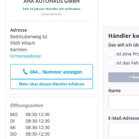
AHA AUTOHAUS GMBH
Seit
14
Jahren Händler bei willhaben
Unternehmen
Adresse
Händler ko
Badstubenweg 62
9500 Villach
Das will ich ü
Kärnten
Ist eine P
Firmenwebsite
Ist das Fa
004... Nummer anzeigen
+ Ko
Mehr über diesen Händler erfahren
Name
Öffnungszeiten
MO
08:30
-
12:30
E-Mail-Adress
DI
08:30
-
12:30
MI
08:30
-
12:30
DO
08:30
-
12:30