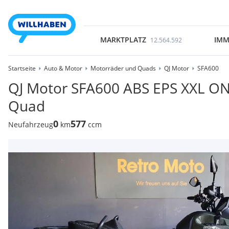
MARKTPLATZ
IMM
12.564.592
Startseite
Auto & Motor
Motorräder und Quads
QJ Motor
SFA600
QJ Motor SFA600 ABS EPS XXL ONE 
Quad
0
577
Neufahrzeug
km
ccm