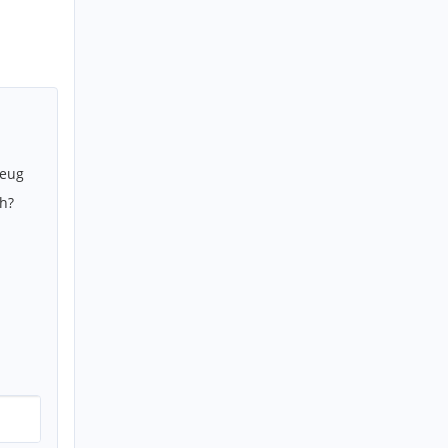
zeug
h?