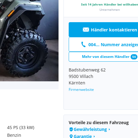
Seit
14
Jahren Händler bei willhabe
Unternehmen
Händler kontaktieren
004... Nummer anzeige
Mehr von diesem Händler
54
Badstubenweg 62
9500 Villach
Kärnten
Firmenwebsite
Vorteile zu diesem Fahrzeug
45 PS (33 kW)
Gewährleistung
Benzin
Garantie