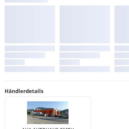
Wir laden sie herzlich gerne zu einer Probefahrt ein ..idealerwe
Terminvereinbarung .
Jede Art einer Finanzierung bieten wir sehr gerne an !!
Wir freuen uns auf sie
Händlerdetails