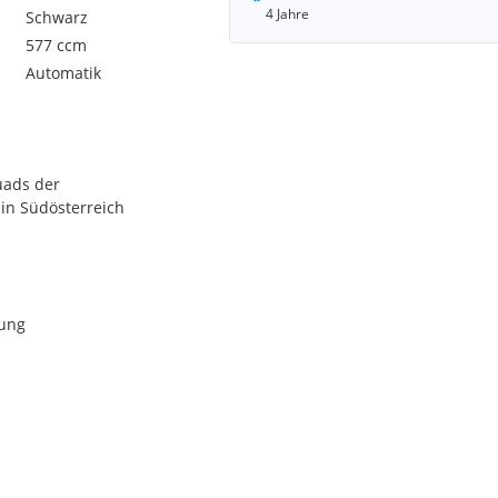
4 Jahre
Schwarz
577 ccm
Automatik
Quads der
in Südösterreich
sung