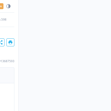
en
5.598
913687593