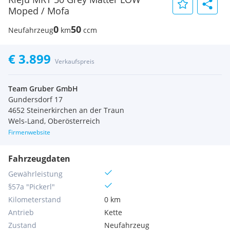
Moped / Mofa
0
50
Neufahrzeug
km
ccm
€ 3.899
Verkaufspreis
Team Gruber GmbH
Gundersdorf 17
4652 Steinerkirchen an der Traun
Wels-Land, Oberösterreich
Firmenwebsite
Fahrzeugdaten
Gewährleistung
§57a "Pickerl"
Kilometerstand
0 km
Antrieb
Kette
Zustand
Neufahrzeug