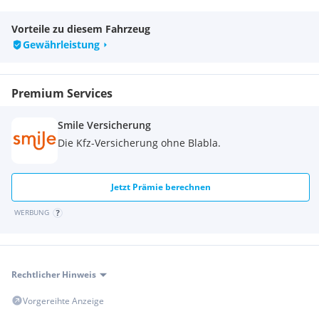
Zustellung möglich. Versicherungsangebote direkt bei uns im
Haus.
Vorteile zu diesem Fahrzeug
Wir haben ständig 100 Gebrauchtbikes in Leibnitz u. der
Gewährleistung
Filiale Villach lagernd alle Motorräder unter
Extras:
Katalysator
Premium Services
Smile Versicherung
Die Kfz-Versicherung ohne Blabla.
Jetzt Prämie berechnen
WERBUNG
Rechtlicher Hinweis
Vorgereihte Anzeige