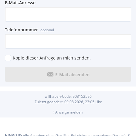
E-Mail-Adresse
Telefonnummer
optional
Kopie dieser Anfrage an mich senden.
E-Mail absenden
willhaben-Code:
903152596
Zuletzt geändert:
09.08.2026, 23:05
Uhr
!
Anzeige melden
HINWEIS:
Alle Angaben ohne Gewähr. Bei einigen angezeigten Daten (z.B.