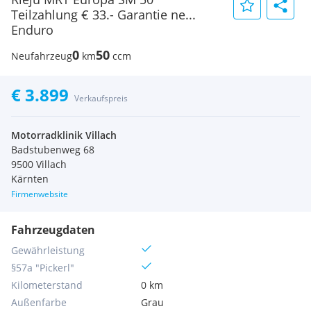
Teilzahlung € 33.- Garantie ne...
Enduro
0
50
Neufahrzeug
km
ccm
€ 3.899
Verkaufspreis
Motorradklinik Villach
Badstubenweg 68
9500 Villach
Kärnten
Firmenwebsite
Fahrzeugdaten
Gewährleistung
§57a "Pickerl"
Kilometerstand
0 km
Außenfarbe
Grau