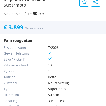
Supermoto
1
50
Neufahrzeug
km
ccm
€ 3.899
Verkaufspreis
Fahrzeugdaten
Erstzulassung
7/2026
Gewährleistung
§57a "Pickerl"
Kilometerstand
1 km
Zylinder
1
Antrieb
Kette
Zustand
Neufahrzeug
Typ
Supermoto
Hubraum
50 ccm
Leistung
3 PS (2 kW)