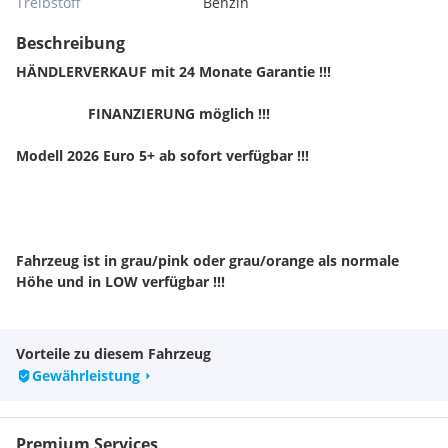
Treibstoff
Benzin
Beschreibung
HÄNDLERVERKAUF mit 24 Monate Garantie !!!
FINANZIERUNG möglich !!!
Modell 2026 Euro 5+ ab sofort verfügbar !!!
Fahrzeug ist in grau/pink oder grau/orange als normale
Höhe und in LOW verfügbar !!!
Grau/orange low auf Lager !!!
Vorteile zu diesem Fahrzeug
Gewährleistung
Exklusiver einstieg ins Motorradwelt! Die RIEJU MRT Grey
Matter ist der Erste Schritt ins Supermoto Feeling. Der starke
Premium Services