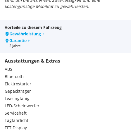
sind, um die Sicherheit, Zuverlässigkeit und eine
kostengünstige Mobilität zu gewährleisten.
Technische Daten:
MOTOR: Einzylinder, wassergekühlt, 4V, EURO5+
Vorteile zu diesem Fahrzeug
HUBRAUM: 309 ccm
Gewährleistung
MAX. LEISTUNG: 19,3 KW - 27 PS
Garantie
MAX. DREHMOMENT: 27,5 NM bei 6.000 U/min.
2 Jahre
EFI HERSTELLER: Bosch
BREMSSYSTEM: Dual ABS
Ausstattungen & Extras
BATTERIE: 12V, 9 AH
FEDERBEIN VORNE: Doppelte einstellbare Vorspannung,
ABS
Anti-Drive System
Bluetooth
FEDERBEIN HINTEN: Twin, einstellbare Hydraulikspule
Elektrostarter
BREMSEN: Scheibenbremse 220 mm
Gepäckträger
VORDERREIFEN: 110/70 R12
Leasingfähig
HINTERREIFEN: 120/70 R12
FRONTSCHEINWERFER: LED
LED-Scheinwerfer
RÜCKLICHT: LED
Serviceheft
DISPLAY / TACHOMETER: TFT
Tagfahrlicht
LEERGEWICHT: 165 kg
TFT Display
ZUL. GESAMTGEWICHT: 340 kg