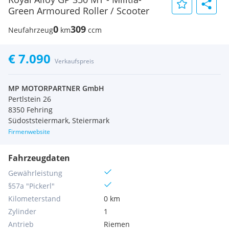
Green Armoured Roller / Scooter
0
309
Neufahrzeug
km
ccm
€ 7.090
Verkaufspreis
MP MOTORPARTNER GmbH
Pertlstein 26
8350 Fehring
Südoststeiermark, Steiermark
Firmenwebsite
Fahrzeugdaten
Gewährleistung
§57a "Pickerl"
Kilometerstand
0 km
Zylinder
1
Antrieb
Riemen