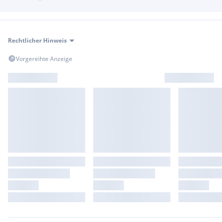
Royal Alloy
auf moderne LED-Beleuchtung, eine
fortschrittliche Anti-Dive Vorderradaufhängung und eine
doppelte Hinterradaufhängung, hydraulische Stoßdämpfer
und einstellbare Federvorspannung. Multifunktionale
Rechtlicher Hinweis
Displays runden die Symbiose zwischen Klassik und Moderne
ab.
Vorgereihte Anzeige
JETZT direkt anfragen -----> BESICHTIGEN und
PROBEFAHREN