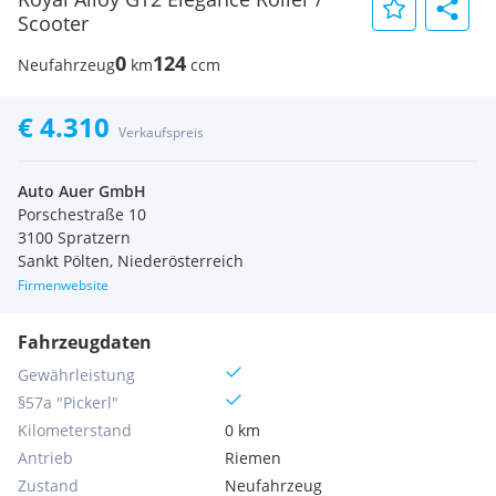
Scooter
0
124
Neufahrzeug
km
ccm
€ 4.310
Verkaufspreis
Auto Auer GmbH
Porschestraße 10
3100 Spratzern
Sankt Pölten, Niederösterreich
Firmenwebsite
Fahrzeugdaten
Gewährleistung
§57a "Pickerl"
Kilometerstand
0 km
Antrieb
Riemen
Zustand
Neufahrzeug