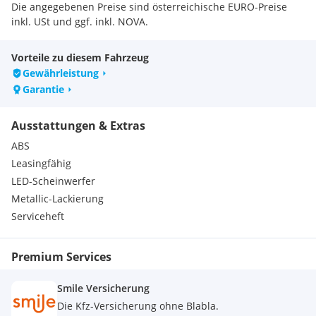
Die angegebenen Preise sind österreichische EURO-Preise
inkl. USt und ggf. inkl. NOVA.
Nicht-österreichische Kunden kaufen bei uns NETTO (ohne
USt & NOVA) und führen nur die im Heimatstaat gültigen
Vorteile zu diesem Fahrzeug
Steuern ab.
Gewährleistung
Bitte vor einer Besichtigung kurz anrufen oder eine E-Mail
Garantie
schreiben, um die Verfügbarkeit zu sichern.
Ausstattungen & Extras
ABS
Leasingfähig
LED-Scheinwerfer
Metallic-Lackierung
Serviceheft
Premium Services
Smile Versicherung
Die Kfz-Versicherung ohne Blabla.