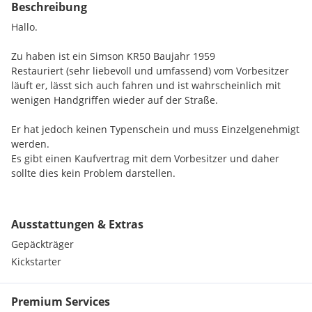
Beschreibung
Hallo.
Zu haben ist ein Simson KR50 Baujahr 1959
Restauriert (sehr liebevoll und umfassend) vom Vorbesitzer
läuft er, lässt sich auch fahren und ist wahrscheinlich mit
wenigen Handgriffen wieder auf der Straße.
Er hat jedoch keinen Typenschein und muss Einzelgenehmigt
werden.
Es gibt einen Kaufvertrag mit dem Vorbesitzer und daher
sollte dies kein Problem darstellen.
Ich wollte den Roller eigentlich auf die Straße bringen, habe
noch einige Teile besorgt (Keder, Benzinhahn mit
Ausstattungen & Extras
abnehmbarem Hebel,…), habe mir nun jedoch eine Puch
Gepäckträger
angeschafft zumal hier die „Schrauber-Comunity“ auch
vorhanden ist. Schade um dieses Stück DDR Geschichte.
Kickstarter
Mir persönlich fehlen die notwendigen Kenntnisse um ein
Premium Services
Fahrzeug ordnungsgemäß instandzusetzen bzw. zu