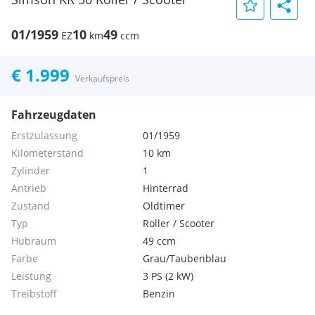
01/1959
10
49
EZ
km
ccm
€ 1.999
Verkaufspreis
Fahrzeugdaten
Erstzulassung
01/1959
Kilometerstand
10 km
Zylinder
1
Antrieb
Hinterrad
Zustand
Oldtimer
Typ
Roller / Scooter
Hubraum
49 ccm
Farbe
Grau/Taubenblau
Leistung
3 PS (2 kW)
Treibstoff
Benzin