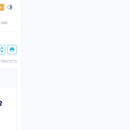
en
5.466
778577275
n