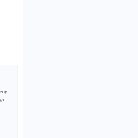
zeug
h?