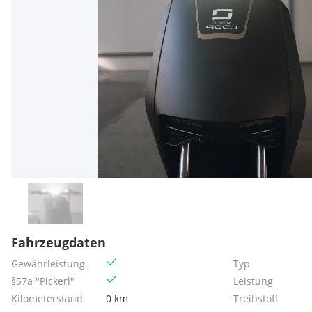
Fahrzeugdaten
Gewährleistung
Typ
§57a "Pickerl"
Leistung
Kilometerstand
0 km
Treibstoff