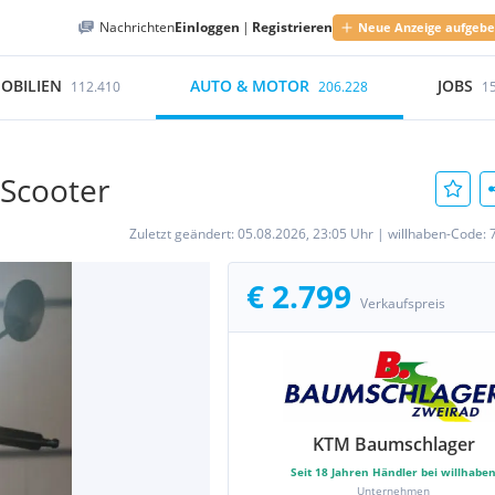
Nachrichten
Einloggen
|
Registrieren
Neue Anzeige aufgeb
OBILIEN
AUTO & MOTOR
JOBS
112.410
206.228
1
 Scooter
Zuletzt geändert:
05.08.2026, 23:05 Uhr
|
willhaben-Code:
€ 2.799
Verkaufspreis
KTM Baumschlager
Seit
18
Jahren Händler bei willhabe
Unternehmen