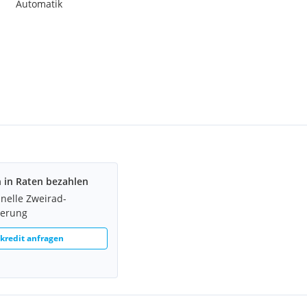
Automatik
h in Raten bezahlen
hnelle Zweirad-
ierung
redit anfragen