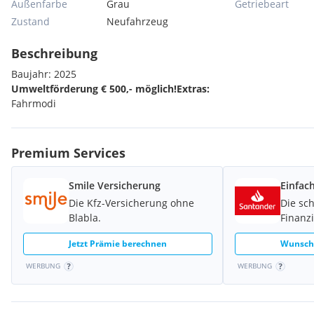
Außenfarbe
Grau
Getriebeart
Zustand
Neufahrzeug
Beschreibung
Baujahr: 2025
Umweltförderung € 500,- möglich!
Extras:
Fahrmodi
Premium Services
Smile Versicherung
Einfac
Die Kfz-Versicherung ohne
Die sc
Blabla.
Finanz
Jetzt Prämie berechnen
Wunschk
WERBUNG
WERBUNG