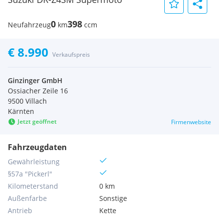
0
398
Neufahrzeug
km
ccm
€ 8.990
Verkaufspreis
Ginzinger GmbH
Ossiacher Zeile 16
9500 Villach
Kärnten
Jetzt geöffnet
Firmenwebsite
Fahrzeugdaten
Gewährleistung
§57a "Pickerl"
Kilometerstand
0 km
Außenfarbe
Sonstige
Antrieb
Kette