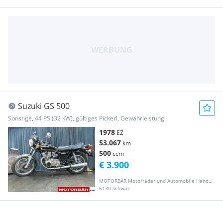
Suzuki GS 500
Sonstige, 44 PS (32 kW), gültiges Pickerl, Gewährleistung
1978
EZ
53.067
km
500
ccm
€ 3.900
MOTORBÄR Motorräder und Automobile Handelsgesellschaft m.b.H.
6130 Schwaz