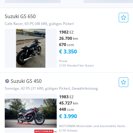
Suzuki GS 650
Cafe Racer, 65 PS (48 kW), gültiges Pickerl
1982
EZ
26.700
km
670
ccm
€ 3.350
Privat
2135 Neudorf bei Staatz
Suzuki GS 450
Sonstige, 42 PS (31 kW), gültiges Pickerl, Gewährleistung
1983
EZ
45.727
km
448
ccm
€ 3.990
MOTORBÄR Motorräder und Automobile Handelsgesellschaft m.b.H.
6130 Schwaz