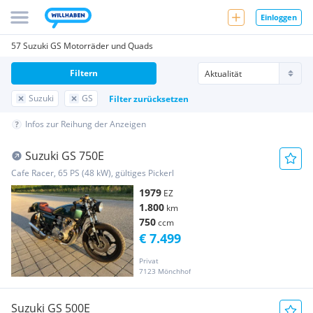
Einloggen
57 Suzuki GS Motorräder und Quads
Filtern
Suzuki
GS
Filter zurücksetzen
Infos zur Reihung der Anzeigen
Suzuki GS 750E
Cafe Racer, 65 PS (48 kW), gültiges Pickerl
1979
EZ
1.800
km
750
ccm
€ 7.499
Privat
7123 Mönchhof
Suzuki GS 500E