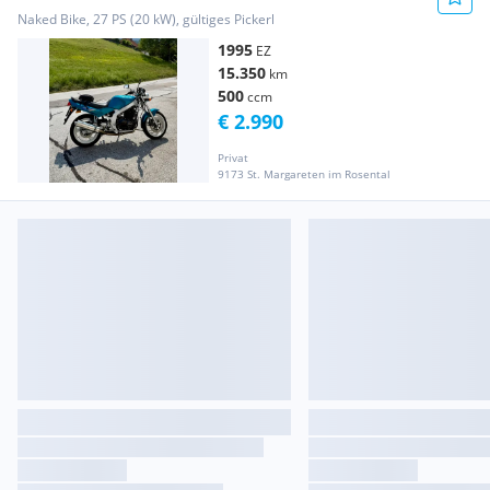
Naked Bike, 27 PS (20 kW), gültiges Pickerl
1995
EZ
15.350
km
500
ccm
€ 2.990
Privat
9173 St. Margareten im Rosental