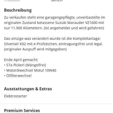
Beschreibung
Zu verkaufen steht eine garagengepflegte, unverbastelte im
originalen Zustand belassene Suzuki Marauder VZ1600 mit
nur 11.900 Kilometern. (Ist angemeldet und wird gefahren)
Das einzige was verändert wurde ist die Komplettanlage:
Silvertail K02 mit e-Prüfzeichen, eintragungsfrei und legal.
(originaler Auspuff wird mitgegeben)
Ende April gemacht:
• 57a Pickerl (Mängelfrei)
• Motorölwechsel Motul 10W40
• Ölfilterwechsel
• K&N Luftfilterwechsel
• Kardanölwechsel Castrol 80w90
Ausstattungen & Extras
• Bremsflüssigkeiten neu
Elektrostarter
• Alle 4 Zündkerzen von NGK
• etc.
Premium Services
Preis VHB! Mach mir ein Angebot!