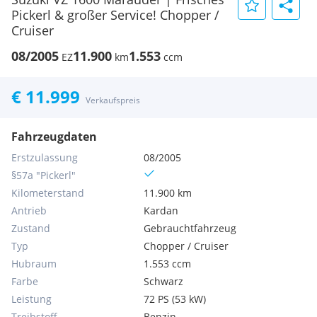
Pickerl & großer Service! Chopper /
Cruiser
08/2005
11.900
1.553
EZ
km
ccm
€ 11.999
Verkaufspreis
Fahrzeugdaten
Erstzulassung
08/2005
§57a "Pickerl"
Kilometerstand
11.900 km
Antrieb
Kardan
Zustand
Gebrauchtfahrzeug
Typ
Chopper / Cruiser
Hubraum
1.553 ccm
Farbe
Schwarz
Leistung
72 PS (53 kW)
Treibstoff
Benzin