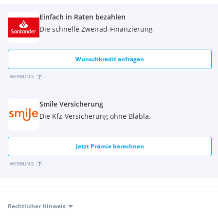
Einfach in Raten bezahlen
Besichtigung jederzeit möglich!
Die schnelle Zweirad-Finanzierung
Bei ernsthaftem Interesse gerne eine Nachricht hinterlassen.
Wunschkredit anfragen
Privatverkauf daher ohne Gewährleistung und Garantie. -
Keine Rücknahme!
WERBUNG
Smile Versicherung
Die Kfz-Versicherung ohne Blabla.
Jetzt Prämie berechnen
WERBUNG
Rechtlicher Hinweis