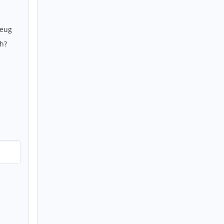
zeug
h?