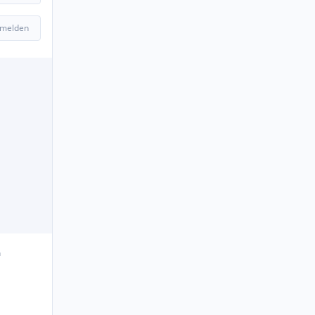
 melden
n