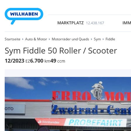
MARKTPLATZ
IMM
12.438.167
Startseite
Auto & Motor
Motorräder und Quads
Sym
Fiddle
Sym Fiddle 50 Roller / Scooter
12/2023
6.700
49
EZ
km
ccm