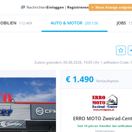
Nachrichten
Einloggen
|
Registrieren
Neue Anzeige aufgeb
OBILIEN
AUTO & MOTOR
JOBS
112.469
205.126
1
Zuletzt geändert:
06.08.2026, 10:05 Uhr
|
willhaben-Code:
€ 1.490
Verkaufspreis
ERRO MOTO Zweirad-Cent
Seit
10
Jahren Händler bei willhabe
Unternehmen