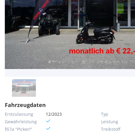
Fahrzeugdaten
Erstzulassung
12/2023
Typ
Gewährleistung
Leistung
§57a "Pickerl"
Treibstoff