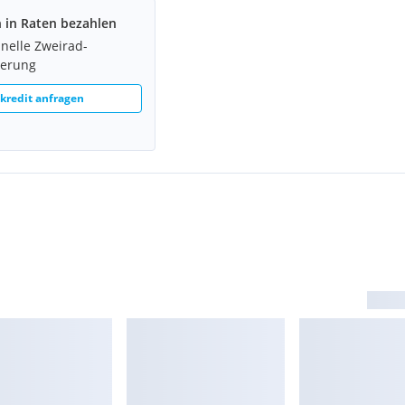
h in Raten bezahlen
hnelle Zweirad-
ierung
redit anfragen