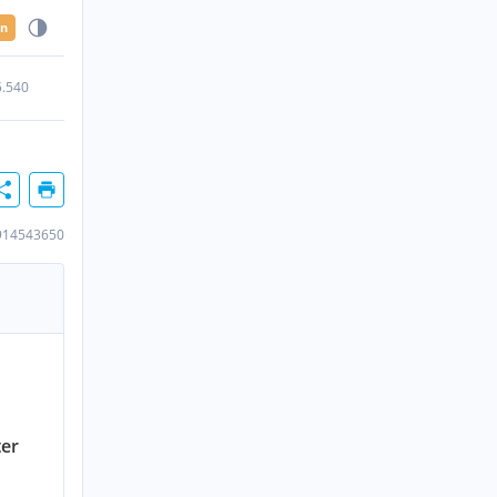
en
5.540
914543650
er
n