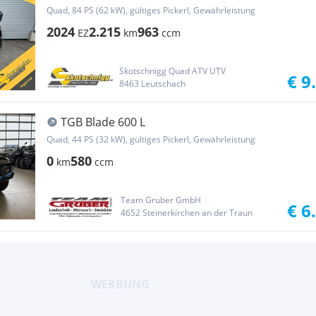
Quad, 84 PS (62 kW), gültiges Pickerl, Gewährleistung
2024
2.215
963
EZ
km
ccm
Skotschnigg Quad ATV UTV
€ 9
8463 Leutschach
TGB Blade 600 L
Quad, 44 PS (32 kW), gültiges Pickerl, Gewährleistung
0
580
km
ccm
Team Gruber GmbH
€ 6
4652 Steinerkirchen an der Traun