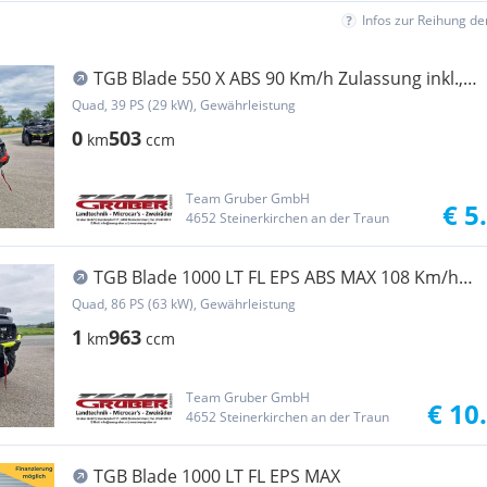
Infos zur Reihung d
TGB Blade 550 X ABS 90 Km/h Zulassung inkl.,
Rücken...
Quad, 39 PS (29 kW), Gewährleistung
0
503
km
ccm
Team Gruber GmbH
€ 5
4652 Steinerkirchen an der Traun
TGB Blade 1000 LT FL EPS ABS MAX 108 Km/h
(Finanzierung O...
Quad, 86 PS (63 kW), Gewährleistung
1
963
km
ccm
Team Gruber GmbH
€ 10
4652 Steinerkirchen an der Traun
TGB Blade 1000 LT FL EPS MAX