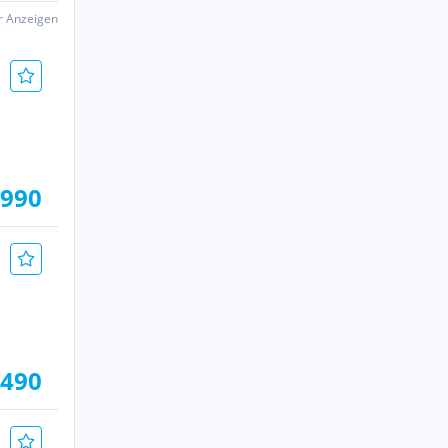
er Anzeigen
.990
.490