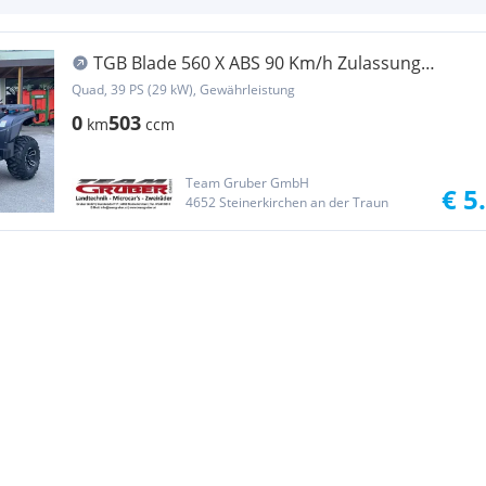
TGB Blade 560 X ABS 90 Km/h Zulassung
(Finanzierung Ohne ...
Quad, 39 PS (29 kW), Gewährleistung
0
503
km
ccm
Team Gruber GmbH
€ 5
4652 Steinerkirchen an der Traun