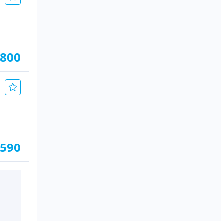
.800
.590