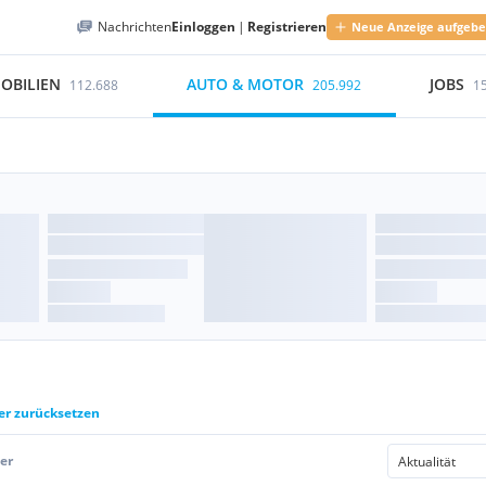
Nachrichten
Einloggen
|
Registrieren
Neue Anzeige aufgeb
OBILIEN
AUTO & MOTOR
JOBS
112.688
205.992
1
ter zurücksetzen
er