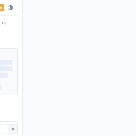
en
5.591