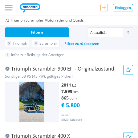
Einloggen
72 Triumph Scrambler Motorräder und Quads
Filtern
Triumph
Scrambler
Filter zurücksetzen
Infos zur Reihung der Anzeigen
Triumph Scrambler 900 EFI - Originalzustand
Sonstige, 58 PS (43 kW), gültiges Pickerl
2011
EZ
7.599
km
865
ccm
€ 5.800
Privat
5020 Salzburg
Triumph Scrambler 400 X