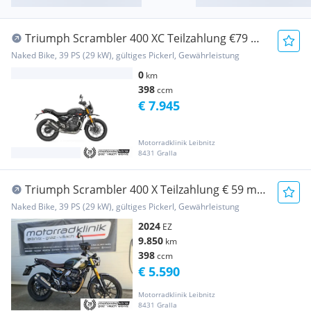
Triumph Scrambler 400 XC Teilzahlung €79 mit
Garantie N...
Naked Bike, 39 PS (29 kW), gültiges Pickerl, Gewährleistung
0
km
398
ccm
€ 7.945
Motorradklinik Leibnitz
8431 Gralla
Triumph Scrambler 400 X Teilzahlung € 59 mit
Garantie
Naked Bike, 39 PS (29 kW), gültiges Pickerl, Gewährleistung
2024
EZ
9.850
km
398
ccm
€ 5.590
Motorradklinik Leibnitz
8431 Gralla