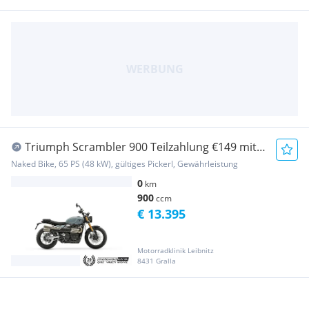
Triumph Scrambler 900 Teilzahlung €149 mit
Garantie, Mo...
Naked Bike, 65 PS (48 kW), gültiges Pickerl, Gewährleistung
0
km
900
ccm
€ 13.395
Motorradklinik Leibnitz
8431 Gralla