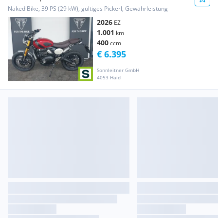
Naked Bike, 39 PS (29 kW), gültiges Pickerl, Gewährleistung
2026
EZ
1.001
km
400
ccm
€ 6.395
Sonnleitner GmbH
4053 Haid