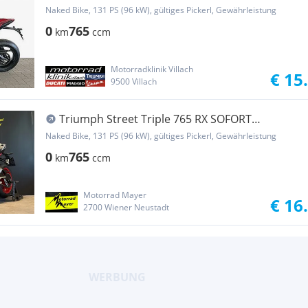
4 Jahr...
Naked Bike, 131 PS (96 kW), gültiges Pickerl, Gewährleistung
0
765
km
ccm
Motorradklinik Villach
€ 15
9500 Villach
Triumph Street Triple 765 RX SOFORT
VERFÜGBAR!
Naked Bike, 131 PS (96 kW), gültiges Pickerl, Gewährleistung
0
765
km
ccm
Motorrad Mayer
€ 16
2700 Wiener Neustadt