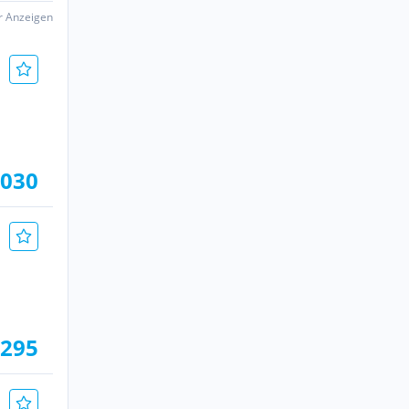
er Anzeigen
.030
.295