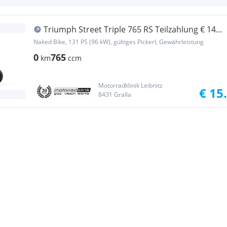
Triumph Street Triple 765 RS Teilzahlung € 149
mit 4 Ja...
Naked Bike, 131 PS (96 kW), gültiges Pickerl, Gewährleistung
0
765
km
ccm
Motorradklinik Leibnitz
€ 15
8431 Gralla