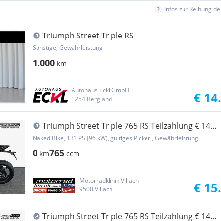
Infos zur Reihung d
Triumph Street Triple RS
Sonstige, Gewährleistung
1.000
km
Autohaus Eckl GmbH
€ 14
3254 Bergland
Triumph Street Triple 765 RS Teilzahlung € 149.-
mit 4 ...
Naked Bike, 131 PS (96 kW), gültiges Pickerl, Gewährleistung
0
765
km
ccm
Motorradklinik Villach
€ 15
9500 Villach
Triumph Street Triple 765 RS Teilzahlung € 149.-