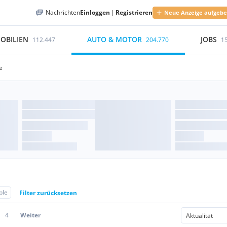
Nachrichten
Einloggen
|
Registrieren
Neue Anzeige aufgeb
OBILIEN
AUTO & MOTOR
JOBS
112.447
204.770
1
e
ple
Filter zurücksetzen
4
Weiter