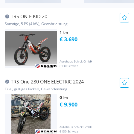
TRS ON-E KID 20
Sonstige, 5 PS (4 kW), Gewährleistung
1
km
€ 3.690
Autohaus Schick GmbH
6130 Schwaz
TRS One 280 ONE ELECTRIC 2024
Trial, gültiges Pickerl, Gewährleistung
0
km
€ 9.900
Autohaus Schick GmbH
6130 Schwaz