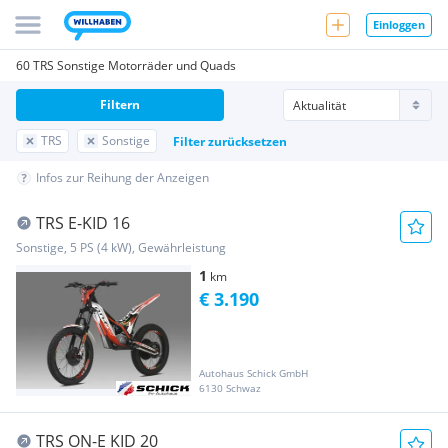
Einloggen
60 TRS Sonstige Motorräder und Quads
Filtern
TRS
Sonstige
Filter zurücksetzen
Infos zur Reihung der Anzeigen
TRS E-KID 16
Sonstige, 5 PS (4 kW), Gewährleistung
1
km
€ 3.190
Autohaus Schick GmbH
6130 Schwaz
TRS ON-E KID 20