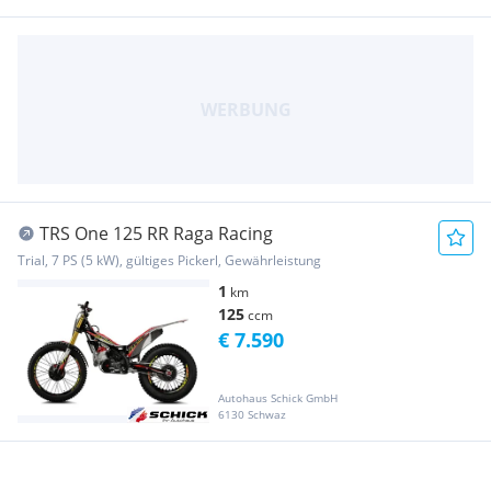
TRS One 125 RR Raga Racing
Trial, 7 PS (5 kW), gültiges Pickerl, Gewährleistung
1
km
125
ccm
€ 7.590
Autohaus Schick GmbH
6130 Schwaz