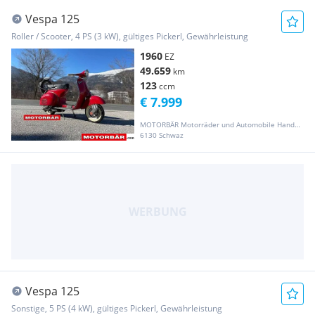
Vespa 125
Roller / Scooter, 4 PS (3 kW), gültiges Pickerl, Gewährleistung
1960
EZ
49.659
km
123
ccm
€ 7.999
MOTORBÄR Motorräder und Automobile Handelsgesellschaft m.b.H.
6130 Schwaz
Vespa 125
Sonstige, 5 PS (4 kW), gültiges Pickerl, Gewährleistung