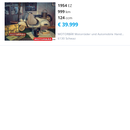
1954
EZ
999
km
124
ccm
€ 39.999
MOTORBÄR Motorräder und Automobile Handelsgesellschaft m.b.H.
6130 Schwaz