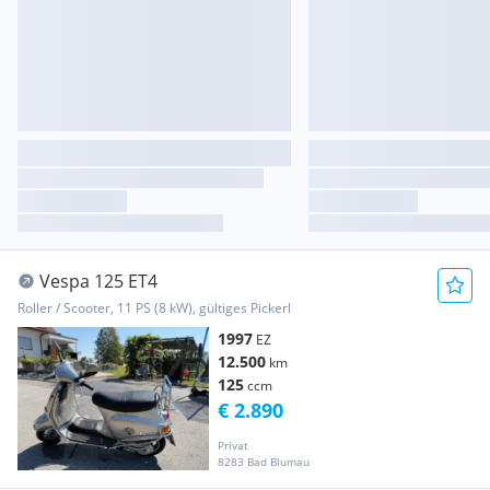
Vespa 125 ET4
Roller / Scooter, 11 PS (8 kW), gültiges Pickerl
1997
EZ
12.500
km
125
ccm
€ 2.890
Privat
8283 Bad Blumau