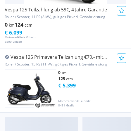
Vespa 125 Teilzahlung ab 59€, 4 Jahre Garantie
Roller / Scooter, 11 PS (8 kW), gültiges Pickerl, Gewährleistung
0
124
km
ccm
€ 6.099
Motorradklinik Villach
9500 Villach
Vespa 125 Primavera Teilzahlung €79,- mit
Garantie, M...
Roller / Scooter, 15 PS (11 kW), gültiges Pickerl, Gewährleistung
0
km
125
ccm
€ 5.399
Motorradklinik Leibnitz
8431 Gralla