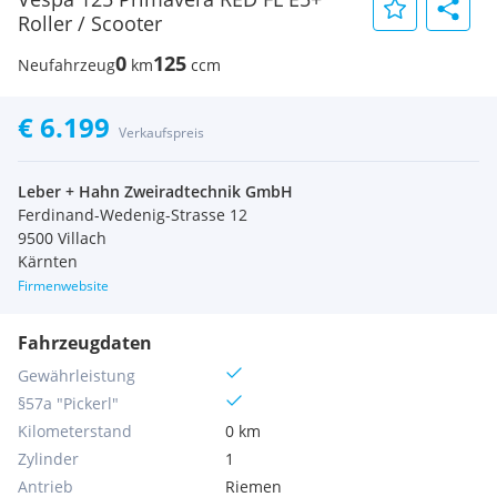
Roller / Scooter
0
125
Neufahrzeug
km
ccm
€ 6.199
Verkaufspreis
Leber + Hahn Zweiradtechnik GmbH
Ferdinand-Wedenig-Strasse 12
9500 Villach
Kärnten
Firmenwebsite
Fahrzeugdaten
Gewährleistung
§57a "Pickerl"
Kilometerstand
0 km
Zylinder
1
Antrieb
Riemen